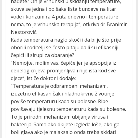
nađete? On je vrhunski u skidanju temperature,
skuva se jedna i po šaka lista bundeve na litar
vode i konzumira 4 puta dnevno i temperature
nema, to je vrhunska terapija”, otkriva dr Branimir
Nestorović.
Kada temperatura naglo skoči i da bi je što prije
oborili roditelji se često pitaju da li su efikasniji
čepići ili sirupi za obaranje?
“Nemojte, molim vas, čepiće jer je apsopcija iz
debelog crijeva promjenljiva i nije ista kod sve
djece”, ističe doktor i dodaje:
“Temperatura je odbrambeni mehanizam,
izuzetno efikasan čak i hladnokrvne životinje
poviše temperaturu kada su bolesne. Ribe
povišavaju tjelesnu temperaturu kada su bolesne.
To je prirodni mehanizam ubijanja virusa i
bakterija. Samo ako dkijete izgleda loše, ako ga
boli glava ako je malaksalo onda treba skidati