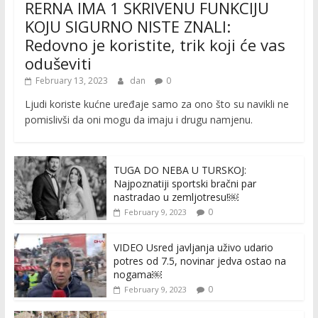
RERNA IMA 1 SKRIVENU FUNKCIJU
KOJU SIGURNO NISTE ZNALI:
Redovno je koristite, trik koji će vas
oduševiti
February 13, 2023
dan
0
Ljudi koriste kućne uređaje samo za ono što su navikli ne
pomislivši da oni mogu da imaju i drugu namjenu.
TUGA DO NEBA U TURSKOJ:
Najpoznatiji sportski bračni par
nastradao u zemljotresu!￼
0
February 9, 2023
VIDEO Usred javljanja uživo udario
potres od 7.5, novinar jedva ostao na
nogama￼
0
February 9, 2023