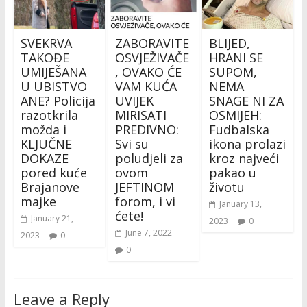
SVEKRVA
ZABORAVITE
BLIJED,
TAKOĐE
OSVJEŽIVAČE
HRANI SE
UMIJEŠANA
, OVAKO ĆE
SUPOM,
U UBISTVO
VAM KUĆA
NEMA
ANE? Policija
UVIJEK
SNAGE NI ZA
razotkrila
MIRISATI
OSMIJEH:
možda i
PREDIVNO:
Fudbalska
KLJUČNE
Svi su
ikona prolazi
DOKAZE
poludjeli za
kroz najveći
pored kuće
ovom
pakao u
Brajanove
JEFTINOM
životu
majke
forom, i vi
January 13,
ćete!
January 21,
2023
0
June 7, 2022
2023
0
0
Leave a Reply