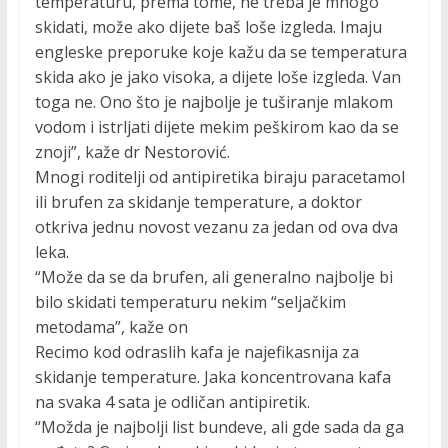
temperaturu, prema tome, ne treba je mnogo
skidati, može ako dijete baš loše izgleda. Imaju
engleske preporuke koje kažu da se temperatura
skida ako je jako visoka, a dijete loše izgleda. Van
toga ne. Ono što je najbolje je tuširanje mlakom
vodom i istrljati dijete mekim peškirom kao da se
znoji”, kaže dr Nestorović.
Mnogi roditelji od antipiretika biraju paracetamol
ili brufen za skidanje temperature, a doktor
otkriva jednu novost vezanu za jedan od ova dva
leka.
“Može da se da brufen, ali generalno najbolje bi
bilo skidati temperaturu nekim “seljačkim
metodama”, kaže on
Recimo kod odraslih kafa je najefikasnija za
skidanje temperature. Jaka koncentrovana kafa
na svaka 4 sata je odličan antipiretik.
“Možda je najbolji list bundeve, ali gde sada da ga