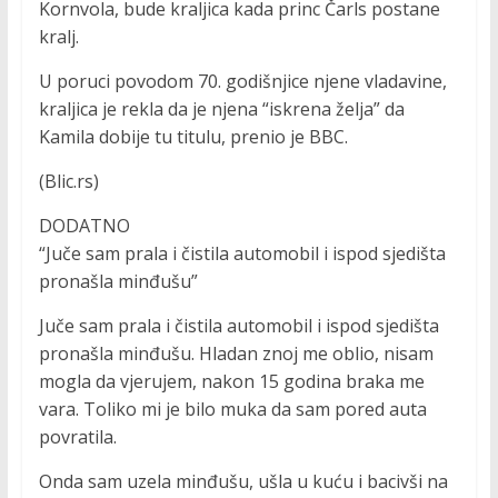
Kornvola, bude kraljica kada princ Čarls postane
kralj.
U poruci povodom 70. godišnjice njene vladavine,
kraljica je rekla da je njena “iskrena želja” da
Kamila dobije tu titulu, prenio je BBC.
(Blic.rs)
DODATNO
“Juče sam prala i čistila automobil i ispod sjedišta
pronašla minđušu”
Juče sam prala i čistila automobil i ispod sjedišta
pronašla minđušu. Hladan znoj me oblio, nisam
mogla da vjerujem, nakon 15 godina braka me
vara. Toliko mi je bilo muka da sam pored auta
povratila.
Onda sam uzela minđušu, ušla u kuću i bacivši na