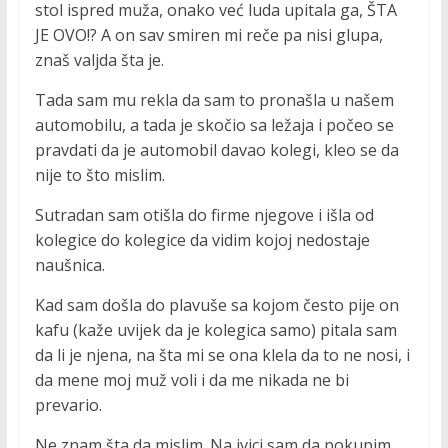
stol ispred muža, onako već luda upitala ga, ŠTA
JE OVO!? A on sav smiren mi reče pa nisi glupa,
znaš valjda šta je.
Tada sam mu rekla da sam to pronašla u našem
automobilu, a tada je skočio sa ležaja i počeo se
pravdati da je automobil davao kolegi, kleo se da
nije to što mislim.
Sutradan sam otišla do firme njegove i išla od
kolegice do kolegice da vidim kojoj nedostaje
naušnica.
Kad sam došla do plavuše sa kojom često pije on
kafu (kaže uvijek da je kolegica samo) pitala sam
da li je njena, na šta mi se ona klela da to ne nosi, i
da mene moj muž voli i da me nikada ne bi
prevario.
Ne znam šta da mislim. Na ivici sam da pokupim