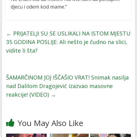
djecu i odem kod mame.”
←
PRIJATELJI SU SE USLIKALI NA ISTOM MJESTU
35 GODINA POSLIJE: Ali nešto je čudno na slici,
vidite li šta?
ŠAMARČINOM JOJ IŠČAŠIO VRAT! Snimak nasilja
nad Dalilom Dragojević izazvao masovne
reakcije! (VIDEO)
→
You May Also Like