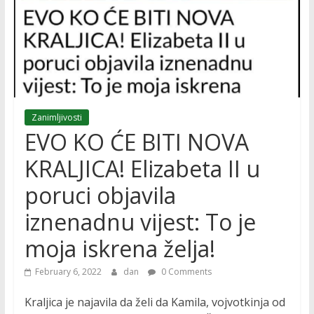
Zanimljivosti
EVO KO ĆE BITI NOVA
KRALJICA! Elizabeta II u
poruci objavila
iznenadnu vijest: To je
moja iskrena želja!
February 6, 2022
dan
0 Comments
Kraljica je najavila da želi da Kamila, vojvotkinja od