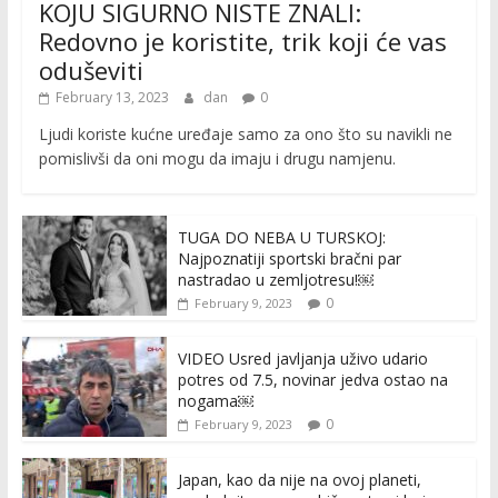
KOJU SIGURNO NISTE ZNALI:
Redovno je koristite, trik koji će vas
oduševiti
February 13, 2023
dan
0
Ljudi koriste kućne uređaje samo za ono što su navikli ne
pomislivši da oni mogu da imaju i drugu namjenu.
TUGA DO NEBA U TURSKOJ:
Najpoznatiji sportski bračni par
nastradao u zemljotresu!￼
0
February 9, 2023
VIDEO Usred javljanja uživo udario
potres od 7.5, novinar jedva ostao na
nogama￼
0
February 9, 2023
Japan, kao da nije na ovoj planeti,