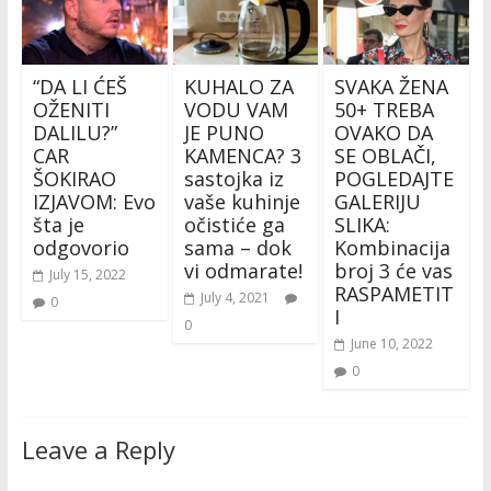
“DA LI ĆEŠ
KUHALO ZA
SVAKA ŽENA
OŽENITI
VODU VAM
50+ TREBA
DALILU?”
JE PUNO
OVAKO DA
CAR
KAMENCA? 3
SE OBLAČI,
ŠOKIRAO
sastojka iz
POGLEDAJTE
IZJAVOM: Evo
vaše kuhinje
GALERIJU
šta je
očistiće ga
SLIKA:
odgovorio
sama – dok
Kombinacija
vi odmarate!
broj 3 će vas
July 15, 2022
RASPAMETIT
July 4, 2021
0
I
0
June 10, 2022
0
Leave a Reply