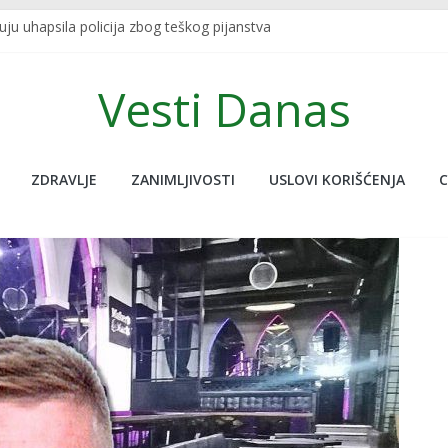
u uhapsila policija zbog teškog pijanstva
SKRIVENU FUNKCIJU KOJU SIGURNO NISTE ZNALI: Redovno je koristite,
 U TURSKOJ: Najpoznatiji sportski bračni par nastradao u zemljot
Vesti Danas
javljanja uživo udario potres od 7.5, novinar jedva ostao na nogam
 nije na ovoj planeti, pogledajte ove neobične stvari koje nude, don
ZDRAVLJE
ZANIMLJIVOSTI
USLOVI KORIŠĆENJA
C