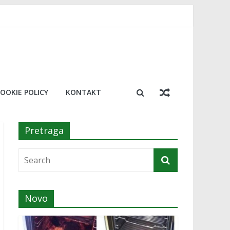
 trik koji će vas oduševiti
resu!￼
a￼
osimo 20 najboljih￼
OOKIE POLICY
KONTAKT
Pretraga
Novo