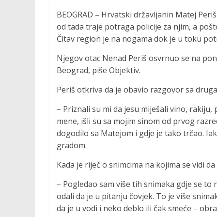
BEOGRAD – Hrvatski državljanin Matej Periš 
od tada traje potraga policije za njim, a pošt
Čitav region je na nogama dok je u toku pot
Njegov otac Nenad Periš osvrnuo se na pona
Beograd, piše Objektiv.
Periš otkriva da je obavio razgovor sa drug
– Priznali su mi da jesu miješali vino, rakiju,
mene, išli su sa mojim sinom od prvog razre
dogodilo sa Matejom i gdje je tako trčao. I
gradom.
Kada je riječ o snimcima na kojima se vidi da 
– Pogledao sam više tih snimaka gdje se to ne
odali da je u pitanju čovjek. To je više snim
da je u vodi i neko deblo ili čak smeće – obr