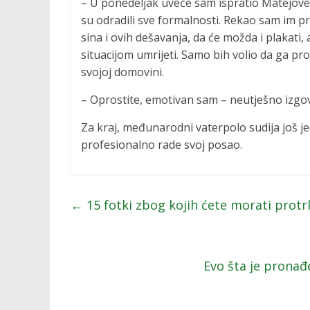
– U ponedeljak uveče sam ispratio Matejove
su odradili sve formalnosti. Rekao sam im pr
sina i ovih dešavanja, da će možda i plakati,
situacijom umrijeti. Samo bih volio da ga 
svojoj domovini.
– Oprostite, emotivan sam – neutješno izgov
Za kraj, međunarodni vaterpolo sudija još je
profesionalno rade svoj posao.
←
15 fotki zbog kojih ćete morati protrl
Evo šta je pronađ