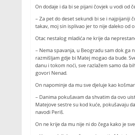
On dodaje i da bi se pijani čovjek u vodi od če
– Za pet do deset sekundi bi se i najpijaniji 
takav, moj sin isplivao jer to nije daleko od o
Otac nestalog mladića ne krije da neprestano
– Nema spavanja, u Beogradu sam dok ga ne
razmišljam gdje bi Matej mogao da bude. Sve
danu i tokom noći, sve razlažem samo da bih
govori Nenad.
On napominje da mu sve djeluje kao košmar 
– Danima pokušavam da shvatim da ovo uisti
Matejove sestre su kod kuće, pokušavaju da b
navodi Periš.
On ne krije da mu nije ni do čega kako je sv