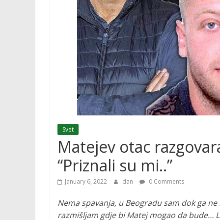
Svet
Matejev otac razgovar
“Priznali su mi..”
January 6, 2022
dan
0 Comments
Nema spavanja, u Beogradu sam dok ga ne n
razmišljam gdje bi Matej mogao da bude…