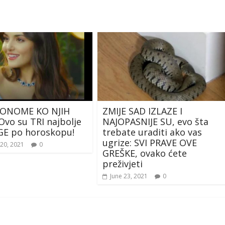
ONOME KO NJIH
ZMIJE SAD IZLAZE I
Ovo su TRI najbolje
NAJOPASNIJE SU, evo šta
E po horoskopu!
trebate uraditi ako vas
ugrize: SVI PRAVE OVE
20, 2021
0
GREŠKE, ovako ćete
preživjeti
June 23, 2021
0