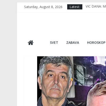
Skip
Saturday, August 8, 2026
Latest:
VIC DANA: Muj
to
RERNA IMA 1 
content
TUGA DO NEBA
VIDEO Usred 
Japan, kao da
SVET
ZABAVA
HOROSKOP