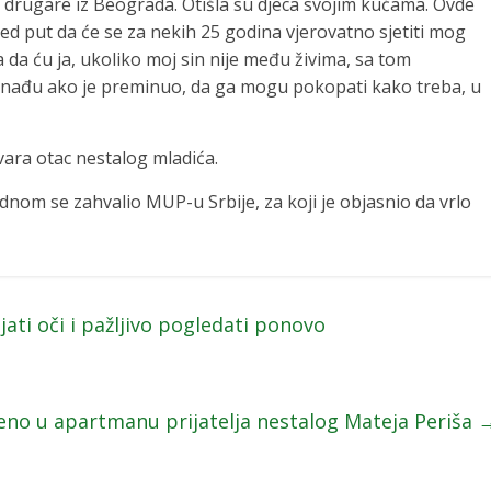
 drugare iz Beograda. Otišla su djeca svojim kućama. Ovde
ed put da će se za nekih 25 godina vjerovatno sjetiti mog
 a da ću ja, ukoliko moj sin nije među živima, sa tom
pronađu ako je preminuo, da ga mogu pokopati kako treba, u
ara otac nestalog mladića.
dnom se zahvalio MUP-u Srbije, za koji je objasnio da vrlo
jati oči i pažljivo pogledati ponovo
eno u apartmanu prijatelja nestalog Mateja Periša