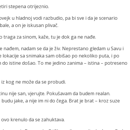
tiri stepena otrijeznio.
čovejk u hladnoj vodi razbudio, pa bi sve i da je scenario
bale, a on je iskusan plivač.
 traga za sinom, kaže, tu je dok ga ne nađe.
 nađem, nadam se da je živ. Neprestano gledam u Savu i
 lokacije sa snimaka sam obišao po nekoliko puta, i po
 do istine došao. To me jedino zanima – istina – potreseno
iz kog ne može da se probudi.
nu nije san, vjerujte. Pokušavam da budem realan.
udu jake, a nije im ni do čega. Brat je brat – kroz suze
e ovo krenulo da se zahuktava.