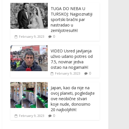
TUGA DO NEBA U
TURSKOJ: Najpoznatiji
sportski bračni par
nastradao u
zemljotresu!￼
0
February 9, 2023
VIDEO Usred javljanja
uživo udario potres od
7.5, novinar jedva
ostao na nogama￼
0
February 9, 2023
Japan, kao da nije na
ovoj planeti, pogledajte
ove neobične stvari
koje nude, donosimo
20 najboljih￼
0
February 9, 2023