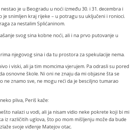
nestao je u Beogradu u noći između 30. i 31. decembra i
o je snimljen kraj rijeke – u potragu su uključeni i ronioci.
raga za nestalim Splićaninom.
šanje svog sina kobne noći, ali i na prvo putovanje u
arima njegovog sina i da tu prostora za spekulacije nema.
 pivo i viski, ali ja tim momcima vjerujem. Pa odrasli su pored
da osnovne škole. Ni oni ne znaju da mi objasne šta se
ako ne znamo sve, ne mogu reći da je besciljno tumarao
neko pliva, Periš kaže:
što nalazi u vodi, ali ja nisam vidio neke pokrete koji bi mi
aka iz različitih uglova, što po mom mišljenju može da bude
azlaže svoje viđenje Matejov otac.