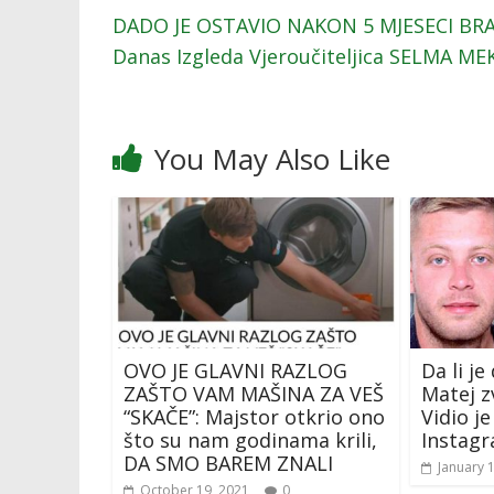
DADO JE OSTAVIO NAKON 5 MJESECI BRAK
Danas Izgleda Vjeroučiteljica SELMA ME
You May Also Like
OVO JE GLAVNI RAZLOG
Da li je
ZAŠTO VAM MAŠINA ZA VEŠ
Matej z
“SKAČE”: Majstor otkrio ono
Vidio j
što su nam godinama krili,
Instag
DA SMO BAREM ZNALI
January 
October 19, 2021
0