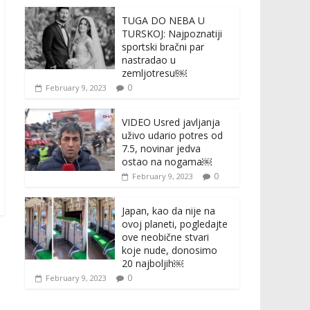
TUGA DO NEBA U
TURSKOJ: Najpoznatiji
sportski bračni par
nastradao u
zemljotresu!￼
0
February 9, 2023
VIDEO Usred javljanja
uživo udario potres od
7.5, novinar jedva
ostao na nogama￼
0
February 9, 2023
Japan, kao da nije na
ovoj planeti, pogledajte
ove neobične stvari
koje nude, donosimo
20 najboljih￼
0
February 9, 2023