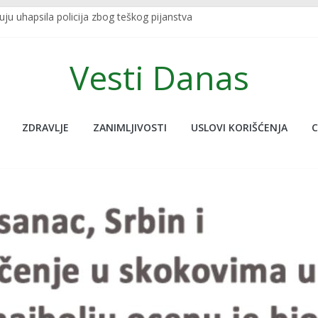
u uhapsila policija zbog teškog pijanstva
SKRIVENU FUNKCIJU KOJU SIGURNO NISTE ZNALI: Redovno je koristite,
 U TURSKOJ: Najpoznatiji sportski bračni par nastradao u zemljot
Vesti Danas
javljanja uživo udario potres od 7.5, novinar jedva ostao na nogam
 nije na ovoj planeti, pogledajte ove neobične stvari koje nude, don
ZDRAVLJE
ZANIMLJIVOSTI
USLOVI KORIŠĆENJA
C