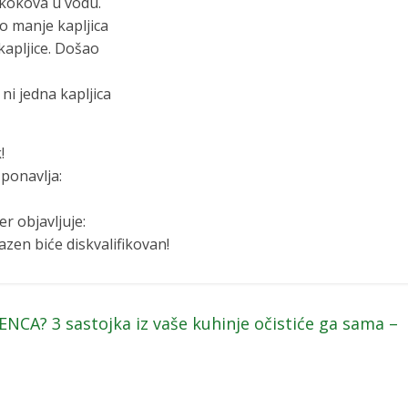
skokova u vodu.
o manje kapljica
kapljice. Došao
ni jedna kapljica
!
 ponavlja:
r objavljuje:
en biće diskvalifikovan!
? 3 sastojka iz vaše kuhinje očistiće ga sama –