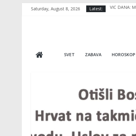
Skip
Saturday, August 8, 2026
Latest:
VIC DANA: Muj
to
RERNA IMA 1 
content
TUGA DO NEBA
VIDEO Usred 
Japan, kao da
SVET
ZABAVA
HOROSKOP