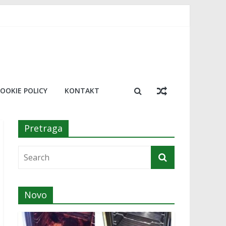
 trik koji će vas oduševiti
resu!￼
a￼
osimo 20 najboljih￼
OOKIE POLICY
KONTAKT
Pretraga
Novo