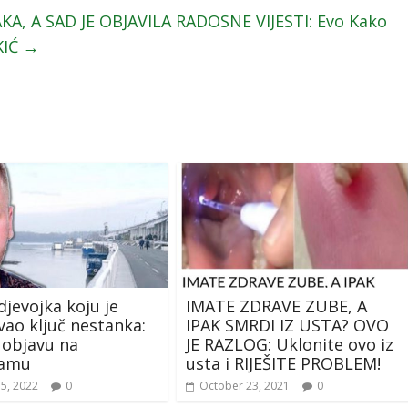
A, A SAD JE OBJAVILA RADOSNE VIJESTI: Evo Kako
KIĆ
→
 djevojka koju je
IMATE ZDRAVE ZUBE, A
vao ključ nestanka:
IPAK SMRDI IZ USTA? OVO
e objavu na
JE RAZLOG: Uklonite ovo iz
ramu
usta i RIJEŠITE PROBLEM!
15, 2022
0
October 23, 2021
0