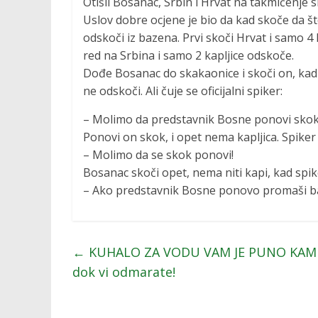
Otišli Bosanac, Srbin i Hrvat na takmičenje 
Uslov dobre ocjene je bio da kad skoče da št
odskoči iz bazena. Prvi skoči Hrvat i samo 4 
red na Srbina i samo 2 kapljice odskoče.
Dođe Bosanac do skakaonice i skoči on, kad 
ne odskoči. Ali čuje se oficijalni spiker:
– Molimo da predstavnik Bosne ponovi skok
Ponovi on skok, i opet nema kapljica. Spiker
– Molimo da se skok ponovi!
Bosanac skoči opet, nema niti kapi, kad spike
– Ako predstavnik Bosne ponovo promaši baz
←
KUHALO ZA VODU VAM JE PUNO KAMENCA
dok vi odmarate!