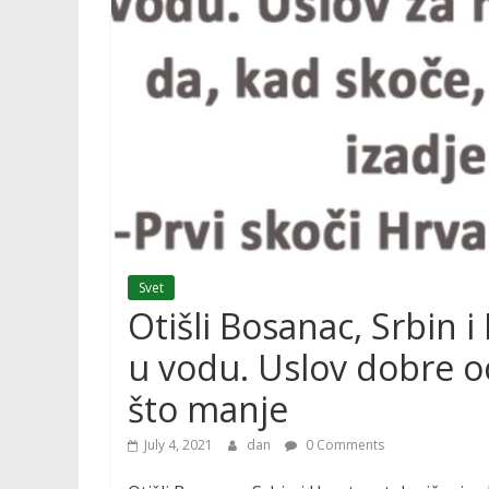
Svet
Otišli Bosanac, Srbin 
u vodu. Uslov dobre o
što manje
July 4, 2021
dan
0 Comments