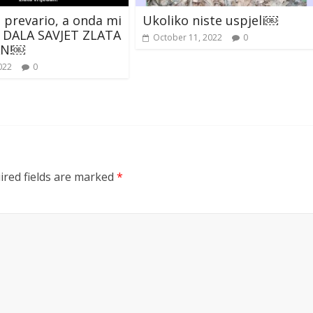
prevario, a onda mi
Ukoliko niste uspjeli￼
A DALA SAVJET ZLATA
October 11, 2022
0
AN!￼
022
0
ired fields are marked
*