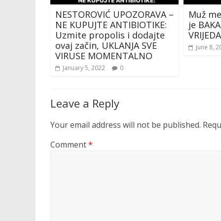
NESTOROVIĆ UPOZORAVA –
Muž me 
NE KUPUJTE ANTIBIOTIKE:
je BAK
Uzmite propolis i dodajte
VRIJED
ovaj začin, UKLANJA SVE
June 8, 2
VIRUSE MOMENTALNO
January 5, 2022
0
Leave a Reply
Your email address will not be published.
Requ
Comment
*