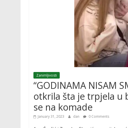
Zanimljivosti
“GODINAMA NISAM SM
otkrila šta je trpjela 
se na komade
January 31, 2023
dan
0 Comments