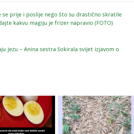
e prije i poslije nego što su drastično skratile
ajte kakvu magiju je frizer napravio (FOTO)
ju jezu – Anina sestra šokirala svijet izjavom o