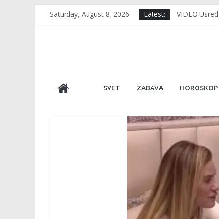
Skip
Saturday, August 8, 2026
Latest:
VIDEO Usred 
to
Japan, kao da
content
VIC DANA: Muj
RERNA IMA 1 
TUGA DO NEBA
SVET
ZABAVA
HOROSKOP