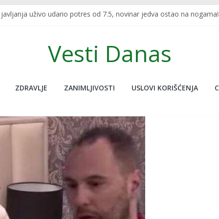
javljanja uživo udario potres od 7.5, novinar jedva ostao na nogam
 nije na ovoj planeti, pogledajte ove neobične stvari koje nude, don
u uhapsila policija zbog teškog pijanstva
Vesti Danas
SKRIVENU FUNKCIJU KOJU SIGURNO NISTE ZNALI: Redovno je koristite,
 U TURSKOJ: Najpoznatiji sportski bračni par nastradao u zemljot
ZDRAVLJE
ZANIMLJIVOSTI
USLOVI KORIŠĆENJA
C