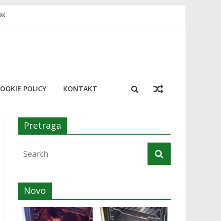
a￼
osimo 20 najboljih￼
 trik koji će vas oduševiti
resu!￼
OOKIE POLICY
KONTAKT
Pretraga
Novo