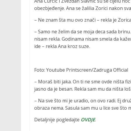
Ana Ćurčić i Zvezdan Slavnić su se cijelu noć 
obezbjeđenje. Ana se žalilia Zorici nakon 
– Ne znam šta mu ovo znači – rekla je Zorica
– Samo ne želim da se moja deca sada brinu. P
nisam rekla. Godinama nisam smela da kažem
ide – rekla Ana kroz suze.
Foto: Youtube Printscreen/Zadruga Official
– Moraš biti jaka. On ti ne sme ovde ništa fizi
jasno da je besan. Rekla sam mu da ništa loše 
– Na sve što mi je uradio, on ovo radi. Ej d
obraza nema. Sasula sam mu u lice sve što mi
Detaljnije pogledajte
OVDJE
.