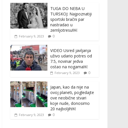
TUGA DO NEBA U
TURSKOJ: Najpoznatiji
sportski bračni par
nastradao u
zemljotresu!￼
0
February 9, 2023
VIDEO Usred javljanja
uživo udario potres od
7.5, novinar jedva
ostao na nogama￼
0
February 9, 2023
Japan, kao da nije na
ovoj planeti, pogledajte
ove neobične stvari
koje nude, donosimo
20 najboljih￼
0
February 9, 2023