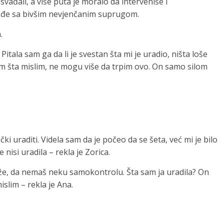
svađali, a više puta je moralo da interveniše i
svađe sa bivšim nevjenčanim suprugom.
.
itala sam ga da li je svestan šta mi je uradio, ništa loše
 šta mislim, ne mogu više da trpim ovo. On samo silom
čki uraditi. Videla sam da je počeo da se šeta, već mi je bilo
nisi uradila – rekla je Zorica.
ruže, da nemaš neku samokontrolu. Šta sam ja uradila? On
slim – rekla je Ana.