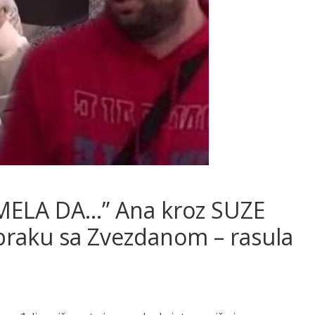
ELA DA…” Ana kroz SUZE
u braku sa Zvezdanom – rasula