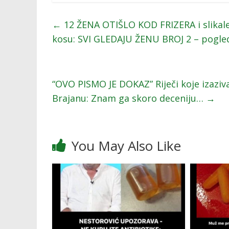
←
12 ŽENA OTIŠLO KOD FRIZERA i slikale s
kosu: SVI GLEDAJU ŽENU BROJ 2 – pogled
“OVO PISMO JE DOKAZ” Riječi koje izaziva
Brajanu: Znam ga skoro deceniju…
→
You May Also Like