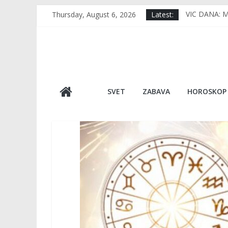
Skip
Thursday, August 6, 2026
Latest:
VIC DANA: Mu
to
RERNA IMA 1
content
TUGA DO NEB
VIDEO Usred 
Japan, kao d
SVET
ZABAVA
HOROSKOP