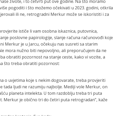
še živote, i to četvrti put ove godine. Na što moramo
više pogoditi i što možemo očekivati ​​u 2023. godini, otkrila
Vjerovali ili ne, retrogradni Merkur može se iskoristiti i za
ovjerite ističe li vam osobna iskaznica, putovnica,
vanje poslovne papirologije, slanje računa računovođi koje
dni Merkur je u Jarcu, očekuju nas susreti sa starim
a. Ne mora nužno biti nepovoljno, ali preporučujem da ne
ba obratiti pozornost na stanje ceste, kako vi vozite, a
na što treba obratiti pozornost:
na o uvjetima koje s nekim dogovarate, treba provjeriti
r se tada ljudi ne razumiju najbolje. Mediji vole Merkur, on
ašću planeta intelekta. U tom razdoblju treba tri puta
st. Merkur je obično tri do četiri puta retrogradan”, kaže