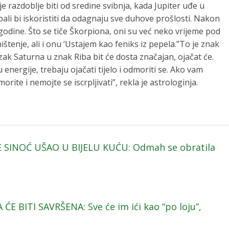
je razdoblje biti od sredine svibnja, kada Jupiter uđe u
bali bi iskoristiti da odagnaju sve duhove prošlosti. Nakon
j godine. Što se tiče Škorpiona, oni su već neko vrijeme pod
ištenje, ali i onu ‘Ustajem kao feniks iz pepela.”To je znak
Ulazak Saturna u znak Riba bit će dosta značajan, ojačat će.
u energije, trebaju ojačati tijelo i odmoriti se. Ako vam
rite i nemojte se iscrpljivati”, rekla je astrologinja.
E SINOĆ UŠAO U BIJELU KUĆU: Odmah se obratila
E BITI SAVRŠENA: Sve će im ići kao “po loju”,