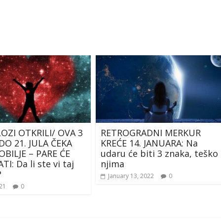
OZI OTKRILI/ OVA 3
RETROGRADNI MERKUR
DO 21. JULA ČEKA
KREĆE 14. JANUARA: Na
OBILJE – PARE ĆE
udaru će biti 3 znaka, teško
I: Da li ste vi taj
njima
?
January 13, 2022
0
021
0