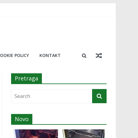
, trik koji će vas oduševiti
resu!￼
a￼
nosimo 20 najboljih￼
OOKIE POLICY
KONTAKT
Pretraga
Novo