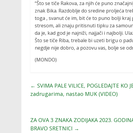
“Što se tiče Rakova, za njih će puno značajni
znak Bika. Razdoblje do sredine proljeća tre
toga , svanut će im, bit će to puno bolji kra
stresom, ali znaju pritisnuti tipku za samoun
da je, kad god je najniži, najjači i najbolji. 
Što se tiče Riba, trebale bi uzeti brigu o pad
negdje nije dobro, a pozovu vas, bolje se odmo
(MONDO)
←
SVIMA PALE VILICE, POGLEDAJTE KO J
zadrugarima, nastao MUK (VIDEO)
ZA OVA 3 ZNAKA ZODIJAKA 2023. GODINA Ć
BRAVO SRETNICI
→