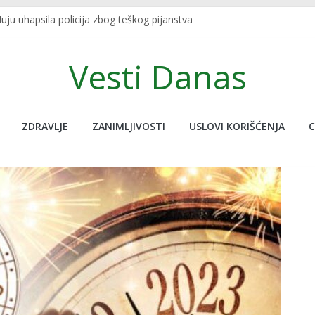
ju uhapsila policija zbog teškog pijanstva
 SKRIVENU FUNKCIJU KOJU SIGURNO NISTE ZNALI: Redovno je koristite
A U TURSKOJ: Najpoznatiji sportski bračni par nastradao u zemljot
Vesti Danas
javljanja uživo udario potres od 7.5, novinar jedva ostao na nogam
a nije na ovoj planeti, pogledajte ove neobične stvari koje nude, do
ZDRAVLJE
ZANIMLJIVOSTI
USLOVI KORIŠĆENJA
C