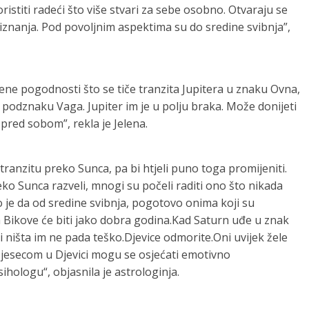
oristiti radeći što više stvari za sebe osobno. Otvaraju se
riznanja. Pod povoljnim aspektima su do sredine svibnja”,
ene pogodnosti što se tiče tranzita Jupitera u znaku Ovna,
 u podznaku Vaga. Jupiter im je u polju braka. Može donijeti
 pred sobom”, rekla je Jelena.
 tranzitu preko Sunca, pa bi htjeli puno toga promijeniti.
o Sunca razveli, mnogi su počeli raditi ono što nikada
jivo je da od sredine svibnja, pogotovo onima koji su
 za Bikove će biti jako dobra godina.Kad Saturn uđe u znak
i ništa im ne pada teško.Djevice odmorite.Oni uvijek žele
 Mjesecom u Djevici mogu se osjećati emotivno
ihologu“, objasnila je astrologinja.