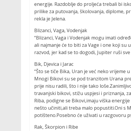
energije. Razdoblje do proljeća trebali bi isk
prilike za putovanja, školovanja, diplome, p
rekla je Jelena.
Blizanci, Vaga, Vodenjak
“Blizanci, Vaga i Vodenjak mogu imati određ
ali najmanje će to biti za Vage i one koji su
razvod, jer kad se to dogodi, Jupiter ruši sve
Bik, Djevica i Jarac
“Što se tiče Bika, Uran je već neko vrijeme u
Mnogi Bikovi su se pod tranzitom Urana prek
prije nisu radili, što i nije tako loše.Zaniml
travanjski bikovi, stižu uspjesi i priznanja,
Riba, podigne se Bikovi,imaju viška energije 
nešto učiniti,ali treba malo popustiti.Oni s
potišteno.Posebno će uživati ​​u razgovoru ps
Rak, Škorpion i Ribe