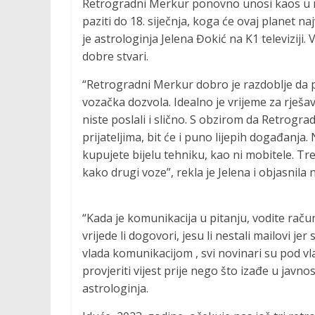
Retrogradni Merkur ponovno unosi kaos u na
paziti do 18. siječnja, koga će ovaj planet naj
je astrologinja Jelena Đokić na K1 televiziji. 
dobre stvari.
“Retrogradni Merkur dobro je razdoblje da pr
vozačka dozvola. Idealno je vrijeme za rješa
niste poslali i slično. S obzirom da Retrogra
prijateljima, bit će i puno lijepih događanj
kupujete bijelu tehniku, kao ni mobitele. Tre
kako drugi voze”, rekla je Jelena i objasnila 
“Kada je komunikacija u pitanju, vodite raču
vrijede li dogovori, jesu li nestali mailovi je
vlada komunikacijom , svi novinari su pod vl
provjeriti vijest prije nego što izađe u javno
astrologinja.