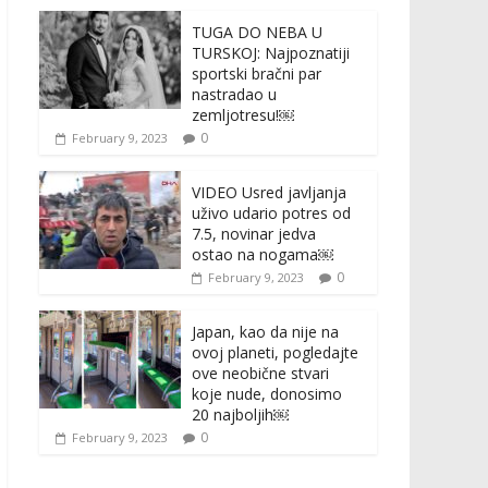
TUGA DO NEBA U
TURSKOJ: Najpoznatiji
sportski bračni par
nastradao u
zemljotresu!￼
0
February 9, 2023
VIDEO Usred javljanja
uživo udario potres od
7.5, novinar jedva
ostao na nogama￼
0
February 9, 2023
Japan, kao da nije na
ovoj planeti, pogledajte
ove neobične stvari
koje nude, donosimo
20 najboljih￼
0
February 9, 2023