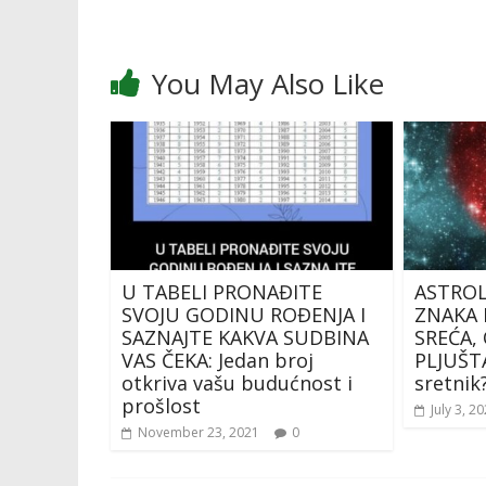
You May Also Like
U TABELI PRONAĐITE
ASTROL
SVOJU GODINU ROĐENJA I
ZNAKA 
SAZNAJTE KAKVA SUDBINA
SREĆA, 
VAS ČEKA: Jedan broj
PLJUŠTAT
otkriva vašu budućnost i
sretnik
prošlost
July 3, 2
November 23, 2021
0