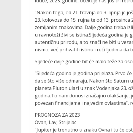
Iduće, 2023. godine, očekuje nas još tri ret
“Nakon toga, od 21. travnja do 3. lipnja je 
23. kolovoza do 15. rujna te od 13. prosinca 2
zemljanim znakovima. Dalje godina treba izlij
u ravnoteži živi se istina.Sljedeća godina je
autentičnu prirodu, a to znači ne biti u ve
nismo, već prihvatiti istinu i reći ljudima da t
Sljedeće dvije godine bit će malo teže za os
“Sljedeća godina je godina prijelaza. Prvo će
da se što više odmaraju. Nakon što Saturn u
planeta.Pluton ulazi u znak Vodenjaka 23. ož
godina.To nam donosi značajno olakšanje, jer
povezan financijama i najvećim ovlastima“, re
PROGNOZA ZA 2023
Ovan, Lav, Strijelac
“Jupiter je trenutno u znaku Ovna i tu će ost