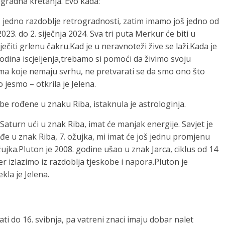
rogradna kretanja. Evo kada:
još jedno razdoblje retrogradnosti, zatim imamo još jedno od
023. do 2. siječnja 2024. Sva tri puta Merkur će biti u
ečiti grlenu čakru.Kad je u neravnoteži žive se laži.Kada je
 godina iscjeljenja,trebamo si pomoći da živimo svoju
zama koje nemaju svrhu, ne pretvarati se da smo ono što
o jesmo – otkrila je Jelena.
obe rođene u znaku Riba, istaknula je astrologinja.
 Saturn ući u znak Riba, imat će manjak energije. Savjet je
đe u znak Riba, 7. ožujka, mi imat će još jednu promjenu
ujka.Pluton je 2008. godine ušao u znak Jarca, ciklus od 14
 izlazimo iz razdoblja tjeskobe i napora.Pluton je
kla je Jelena.
ati do 16. svibnja, pa vatreni znaci imaju dobar nalet