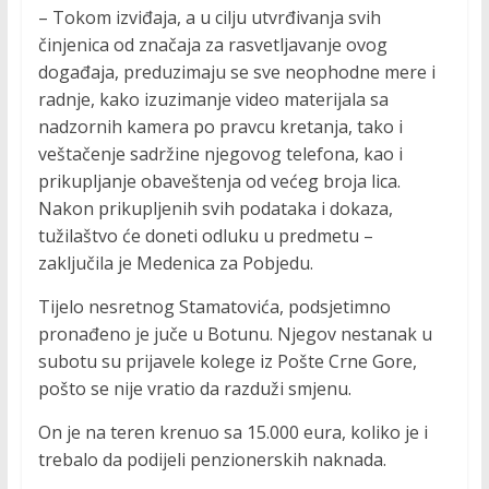
– Tokom izviđaja, a u cilju utvrđivanja svih
činjenica od značaja za rasvetljavanje ovog
događaja, preduzimaju se sve neophodne mere i
radnje, kako izuzimanje video materijala sa
nadzornih kamera po pravcu kretanja, tako i
veštačenje sadržine njegovog telefona, kao i
prikupljanje obaveštenja od većeg broja lica.
Nakon prikupljenih svih podataka i dokaza,
tužilaštvo će doneti odluku u predmetu –
zaključila je Medenica za Pobjedu.
Tijelo nesretnog Stamatovića, podsjetimno
pronađeno je juče u Botunu. Njegov nestanak u
subotu su prijavele kolege iz Pošte Crne Gore,
pošto se nije vratio da razduži smjenu.
On je na teren krenuo sa 15.000 eura, koliko je i
trebalo da podijeli penzionerskih naknada.