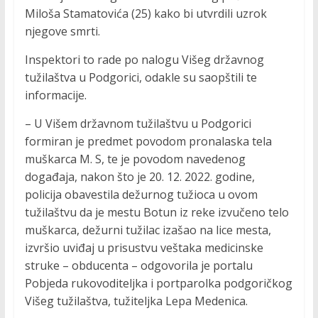
Miloša Stamatovića (25) kako bi utvrdili uzrok
njegove smrti.
Inspektori to rade po nalogu Višeg državnog
tužilaštva u Podgorici, odakle su saopštili te
informacije.
– U Višem državnom tužilaštvu u Podgorici
formiran je predmet povodom pronalaska tela
muškarca M. S, te je povodom navedenog
događaja, nakon što je 20. 12. 2022. godine,
policija obavestila dežurnog tužioca u ovom
tužilaštvu da je mestu Botun iz reke izvučeno telo
muškarca, dežurni tužilac izašao na lice mesta,
izvršio uviđaj u prisustvu veštaka medicinske
struke – obducenta – odgovorila je portalu
Pobjeda rukovoditeljka i portparolka podgoričkog
Višeg tužilaštva, tužiteljka Lepa Medenica.