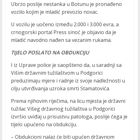
Ubrzo poslije nestanka u Botunu je pronađeno
vozilo kojim je mladić prevozio novac.
U vozilu je uočeno između 2.000 i 3.000 evra, a
crnogorski portal Press sinoć je objavio da je
mladić navodno nađen sa vezanim rukama.
TIJELO POSLATO NA OBDUKCIJU
I iz Uprave police je saopšteno da, u saradnji sa
Višim državnim tužilaštvom u Podgorici
preduzimaju mjere i radnje iz svoje nadležnosti u
cilju utvrđivanja uzroka smrti Stamatovića.
Prema njihovim riječima, na licu mjesta je državni
tužilac Višeg državnog tužilaštva u Podgorici
izvršio uviđaj u prisustvu patologa, poslije čega je
tijelo upućeno na obdukciju.
– Obdukcioni nalaz će biti upućen državnom