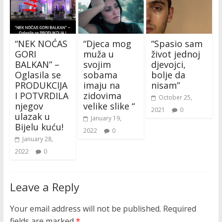
“NEK NOĆAS
“Djeca mog
“Spasio sam
GORI
muža u
život jednoj
BALKAN” –
svojim
djevojci,
Oglasila se
sobama
bolje da
PRODUKCIJA
imaju na
nisam”
I POTVRDILA
zidovima
October 25,
njegov
velike slike “
2021
0
ulazak u
January 19,
Bijelu kuću!
2022
0
January 28,
2022
0
Leave a Reply
Your email address will not be published.
Required
fields are marked
*