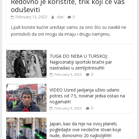
Redovno je koristite, trik koji će vas
oduševiti
February 13, 2023
dan
0
Ljudi koriste kućne uređaje samo za ono što su navikli ne
pomislivši da oni mogu da imaju i drugu namjenu.
TUGA DO NEBA U TURSKOJ:
Najpoznatiji sportski bračni par
nastradao u zemljotresu!￼
0
February 9, 2023
VIDEO Usred javljanja uživo udario
potres od 7.5, novinar jedva ostao na
nogama￼
0
February 9, 2023
Japan, kao da nije na ovoj planeti,
pogledajte ove neobične stvari koje
nude, donosimo 20 najboljih￼