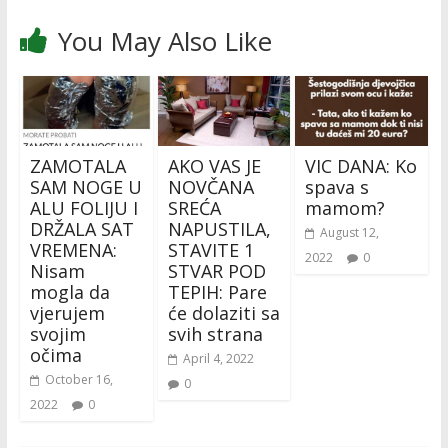
You May Also Like
ZAMOTALA
AKO VAS JE
VIC DANA: Ko
SAM NOGE U
NOVČANA
spava s
ALU FOLIJU I
SREĆA
mamom?
DRŽALA SAT
NAPUSTILA,
August 12,
VREMENA:
STAVITE 1
2022
0
Nisam
STVAR POD
mogla da
TEPIH: Pare
vjerujem
će dolaziti sa
svojim
svih strana
očima
April 4, 2022
October 16,
0
2022
0