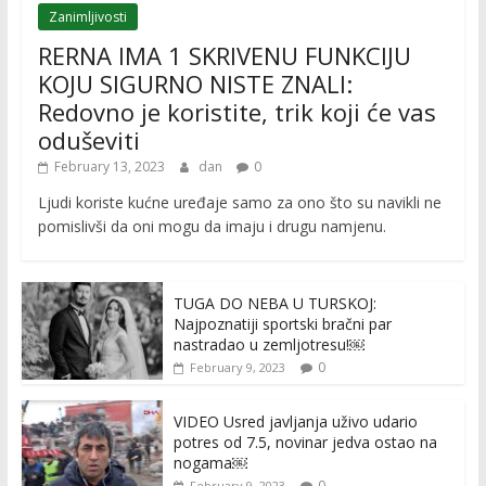
Zanimljivosti
RERNA IMA 1 SKRIVENU FUNKCIJU
KOJU SIGURNO NISTE ZNALI:
Redovno je koristite, trik koji će vas
oduševiti
February 13, 2023
dan
0
Ljudi koriste kućne uređaje samo za ono što su navikli ne
pomislivši da oni mogu da imaju i drugu namjenu.
TUGA DO NEBA U TURSKOJ:
Najpoznatiji sportski bračni par
nastradao u zemljotresu!￼
0
February 9, 2023
VIDEO Usred javljanja uživo udario
potres od 7.5, novinar jedva ostao na
nogama￼
0
February 9, 2023