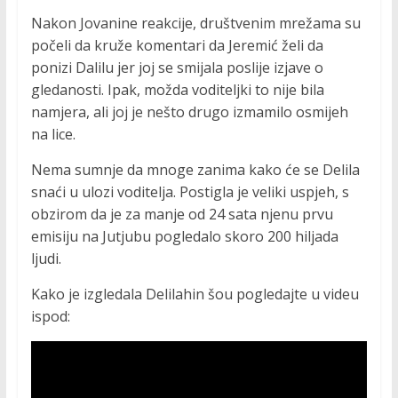
Nakon Jovanine reakcije, društvenim mrežama su
počeli da kruže komentari da Jeremić želi da
ponizi Dalilu jer joj se smijala poslije izjave o
gledanosti. Ipak, možda voditeljki to nije bila
namjera, ali joj je nešto drugo izmamilo osmijeh
na lice.
Nema sumnje da mnoge zanima kako će se Delila
snaći u ulozi voditelja. Postigla je veliki uspjeh, s
obzirom da je za manje od 24 sata njenu prvu
emisiju na Jutjubu pogledalo skoro 200 hiljada
ljudi.
Kako je izgledala Delilahin šou pogledajte u videu
ispod: