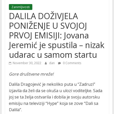
Zanimljivosti
DALILA DOŽIVJELA
PONIŽENJE U SVOJOJ
PRVOJ EMISIJI: Jovana
Jeremić je spustila – nizak
udarac u samom startu
November 30, 2022
dan
0 Comments
Gore društvene mreže!
Dalila Dragojević je nekoliko puta u “Zadruzi”
izjavila da želi da se okuša u ulozi voditeljke. Sada
joj se ta želja ostvarila i dobila je svoju autorsku
emisiju na televiziji “Hype” koja se zove “Dali sa
Dalila”.