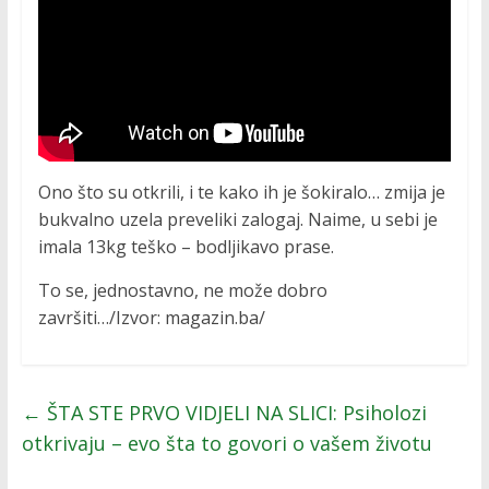
Ono što su otkrili, i te kako ih je šokiralo… zmija je
bukvalno uzela preveliki zalogaj. Naime, u sebi je
imala 13kg teško – bodljikavo prase.
To se, jednostavno, ne može dobro
završiti…/Izvor: magazin.ba/
←
ŠTA STE PRVO VIDJELI NA SLICI: Psiholozi
otkrivaju – evo šta to govori o vašem životu