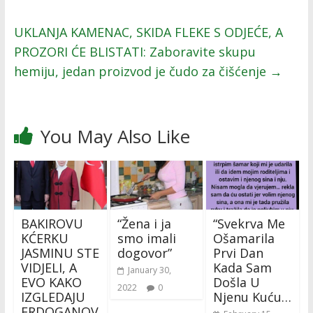
UKLANJA KAMENAC, SKIDA FLEKE S ODJEĆE, A
PROZORI ĆE BLISTATI: Zaboravite skupu
hemiju, jedan proizvod je čudo za čišćenje
→
You May Also Like
BAKIROVU
“Žena i ja
“Svekrva Me
KĆERKU
smo imali
Ošamarila
JASMINU STE
dogovor”
Prvi Dan
VIDJELI, A
Kada Sam
January 30,
EVO KAKO
Došla U
2022
0
IZGLEDAJU
Njenu Kuću…
ERDOGANOV