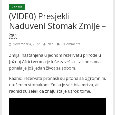
Zabava
(VIDE0) Presjekli
Naduveni Stomak Zmije –
￼
November 4, 2022
dan
0 Comments
Zmija, nastanjena u jednom rezervatu prirode u
Južnoj Africi veoma je loše završila – ali ne sama,
ponela je još jedan život sa sobom.
Radnici rezervata pronašli su pitona sa ogromnim,
otečenim stomakom. Zmija je već bila mrtva, ali
radnici su želeli da znaju šta je uzrok tome.