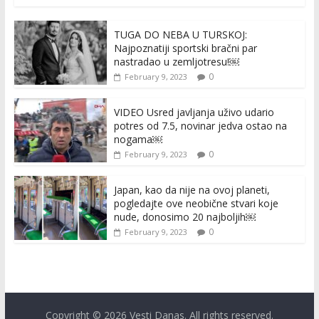
TUGA DO NEBA U TURSKOJ:
Najpoznatiji sportski bračni par
nastradao u zemljotresu!￼
0
February 9, 2023
VIDEO Usred javljanja uživo udario
potres od 7.5, novinar jedva ostao na
nogama￼
0
February 9, 2023
Japan, kao da nije na ovoj planeti,
pogledajte ove neobične stvari koje
nude, donosimo 20 najboljih￼
0
February 9, 2023
Copyright © 2026
Vesti Danas
. All rights reserved.