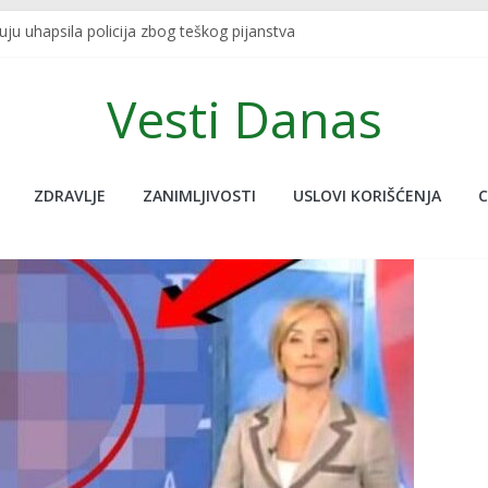
u uhapsila policija zbog teškog pijanstva
SKRIVENU FUNKCIJU KOJU SIGURNO NISTE ZNALI: Redovno je koristite,
 U TURSKOJ: Najpoznatiji sportski bračni par nastradao u zemljot
Vesti Danas
javljanja uživo udario potres od 7.5, novinar jedva ostao na nogam
 nije na ovoj planeti, pogledajte ove neobične stvari koje nude, don
ZDRAVLJE
ZANIMLJIVOSTI
USLOVI KORIŠĆENJA
C