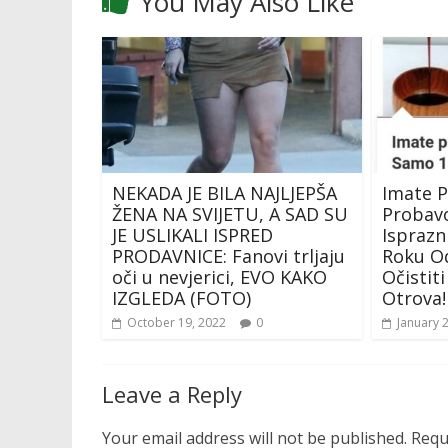
You May Also Like
NEKADA JE BILA NAJLJEPŠA
Imate 
ŽENA NA SVIJETU, A SAD SU
Probav
JE USLIKALI ISPRED
Isprazn
PRODAVNICE: Fanovi trljaju
Roku Od
oči u nevjerici, EVO KAKO
Očistit
IZGLEDA (FOTO)
Otrova!
October 19, 2022
0
January 
Leave a Reply
Your email address will not be published.
Requ