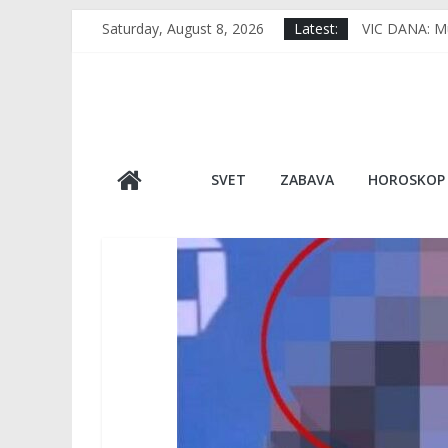
Skip
Saturday, August 8, 2026
Latest:
VIC DANA: Muj
to
RERNA IMA 1 
content
TUGA DO NEBA
VIDEO Usred 
Japan, kao da
SVET
ZABAVA
HOROSKOP