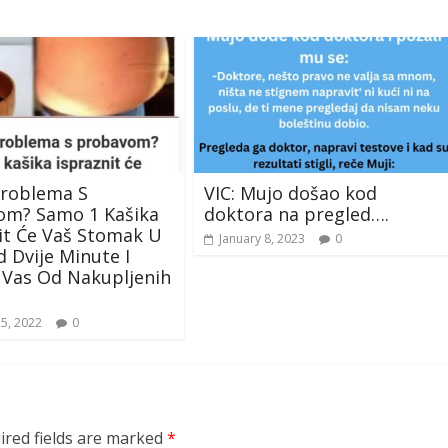
Problema S
VIC: Mujo došao kod
om? Samo 1 Kašika
doktora na pregled….
it Će Vaš Stomak U
January 8, 2023
0
 Dvije Minute I
i Vas Od Nakupljenih
25, 2022
0
ired fields are marked
*