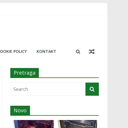
 trik koji će vas oduševiti
resu!￼
a￼
osimo 20 najboljih￼
OOKIE POLICY
KONTAKT
Pretraga
Novo