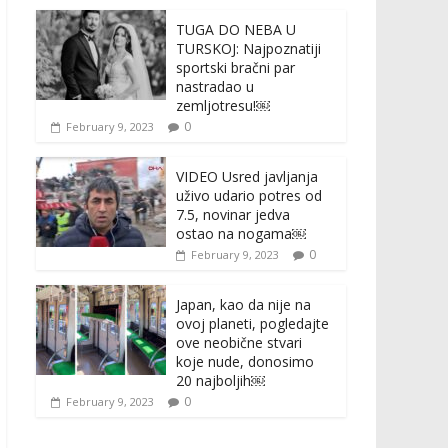
TUGA DO NEBA U
TURSKOJ: Najpoznatiji
sportski bračni par
nastradao u
zemljotresu!￼
0
February 9, 2023
VIDEO Usred javljanja
uživo udario potres od
7.5, novinar jedva
ostao na nogama￼
0
February 9, 2023
Japan, kao da nije na
ovoj planeti, pogledajte
ove neobične stvari
koje nude, donosimo
20 najboljih￼
0
February 9, 2023