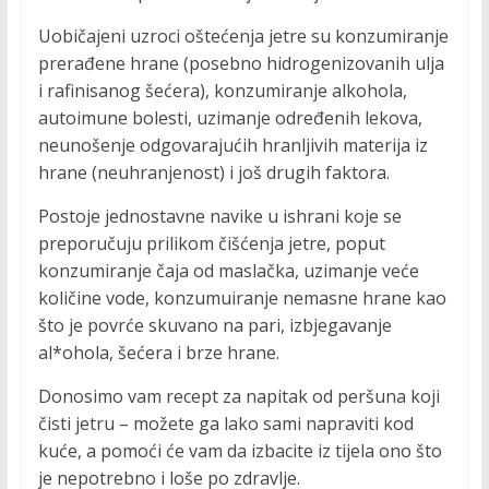
Uobičajeni uzroci oštećenja jetre su konzumiranje
prerađene hrane (posebno hidrogenizovanih ulja
i rafinisanog šećera), konzumiranje alkohola,
autoimune bolesti, uzimanje određenih lekova,
neunošenje odgovarajućih hranljivih materija iz
hrane (neuhranjenost) i još drugih faktora.
Postoje jednostavne navike u ishrani koje se
preporučuju prilikom čišćenja jetre, poput
konzumiranje čaja od maslačka, uzimanje veće
količine vode, konzumuiranje nemasne hrane kao
što je povrće skuvano na pari, izbjegavanje
al*ohola, šećera i brze hrane.
Donosimo vam recept za napitak od peršuna koji
čisti jetru – možete ga lako sami napraviti kod
kuće, a pomoći će vam da izbacite iz tijela ono što
je nepotrebno i loše po zdravlje.