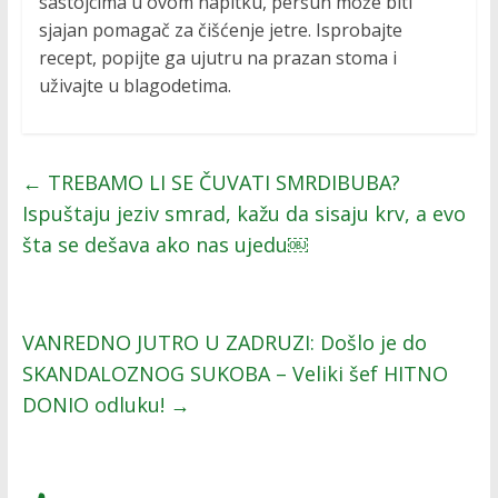
sastojcima u ovom napitku, peršun može biti
sjajan pomagač za čišćenje jetre. Isprobajte
recept, popijte ga ujutru na prazan stoma i
uživajte u blagodetima.
←
TREBAMO LI SE ČUVATI SMRDIBUBA?
Ispuštaju jeziv smrad, kažu da sisaju krv, a evo
šta se dešava ako nas ujedu￼
VANREDNO JUTRO U ZADRUZI: Došlo je do
SKANDALOZNOG SUKOBA – Veliki šef HITNO
DONIO odluku!
→