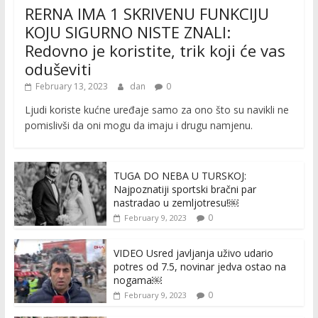
RERNA IMA 1 SKRIVENU FUNKCIJU
KOJU SIGURNO NISTE ZNALI:
Redovno je koristite, trik koji će vas
oduševiti
February 13, 2023
dan
0
Ljudi koriste kućne uređaje samo za ono što su navikli ne
pomislivši da oni mogu da imaju i drugu namjenu.
TUGA DO NEBA U TURSKOJ:
Najpoznatiji sportski bračni par
nastradao u zemljotresu!￼
0
February 9, 2023
VIDEO Usred javljanja uživo udario
potres od 7.5, novinar jedva ostao na
nogama￼
0
February 9, 2023