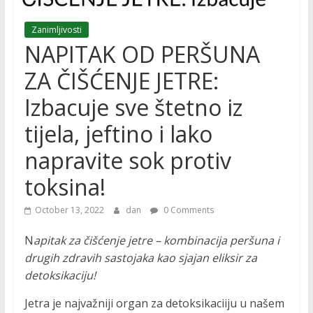
Zanimljivosti
NAPITAK OD PERŠUNA
ZA ČIŠĆENJE JETRE:
Izbacuje sve štetno iz
tijela, jeftino i lako
napravite sok protiv
toksina!
October 13, 2022
dan
0 Comments
N
apitak za čišćenje jetre – kombinacija peršuna i
drugih zdravih sastojaka kao sjajan eliksir za
detoksikaciju!
Jetra je najvažniji organ za detoksikaciiju u našem