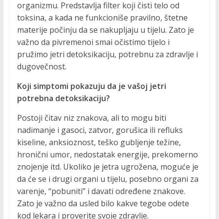
organizmu. Predstavlja filter koji čisti telo od
toksina, a kada ne funkcioniše pravilno, štetne
materije počinju da se nakupljaju u tijelu. Zato je
važno da pivremenoi smai očistimo tijelo i
pružimo jetri detoksikaciju, potrebnu za zdravlje i
dugovečnost.
Koji simptomi pokazuju da je vašoj jetri
potrebna detoksikaciju?
Postoji čitav niz znakova, ali to mogu biti
nadimanje i gasoci, zatvor, gorušica ili refluks
kiseline, anksioznost, teško gubljenje težine,
hronični umor, nedostatak energije, prekomerno
znojenje itd. Ukoliko je jetra ugrožena, moguće je
da će se i drugi organi u tijelu, posebno organi za
varenje, “pobuniti” i davati određene znakove.
Zato je važno da usled bilo kakve tegobe odete
kod lekara i proverite svoje zdravlje.