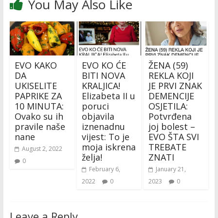
You May Also Like
EVO KAKO
EVO KO ĆE
ŽENA (59)
DA
BITI NOVA
REKLA KOJI
UKISELITE
KRALJICA!
JE PRVI ZNAK
PAPRIKE ZA
Elizabeta II u
DEMENCIJE
10 MINUTA:
poruci
OSJETILA:
Ovako su ih
objavila
Potvrđena
pravile naše
iznenadnu
joj bolest –
nane
vijest: To je
EVO ŠTA SVI
moja iskrena
TREBATE
August 2, 2022
želja!
ZNATI
0
February 6,
January 21,
2022
0
2023
0
Leave a Reply