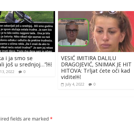
ka i ja smo se
VESIĆ IMITIRA DALILU
ali još u srednjoj…”￼
DRAGOJEVIĆ, SNIMAK JE HIT
HITOVA: Trljat ćete oči kad
13, 2022
0
vidite￼
July 4, 2022
0
ired fields are marked
*