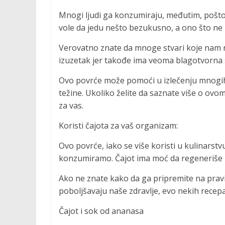
Mnogi ljudi ga konzumiraju, međutim, pošto
vole da jedu nešto bezukusno, a ono što ne z
Verovatno znate da mnoge stvari koje nam nud
izuzetak jer takođe ima veoma blagotvorna s
Ovo povrće može pomoći u izlečenju mnogih b
težine. Ukoliko želite da saznate više o ovom
za vas.
Koristi čajota za vaš organizam:
Ovo povrće, iako se više koristi u kulinarst
konzumiramo. Čajot ima moć da regeneriše na
Ako ne znate kako da ga pripremite na pravi 
poboljšavaju naše zdravlje, evo nekih recepata
Čajot i sok od ananasa