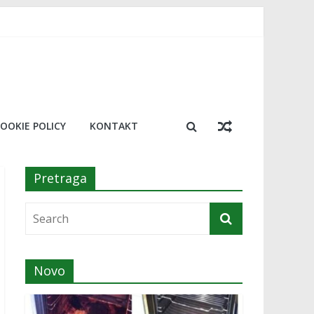
 trik koji će vas oduševiti
resu!￼
a￼
osimo 20 najboljih￼
OOKIE POLICY
KONTAKT
Pretraga
Novo