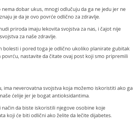
 nema dobar ukus, mnogi odlučuju da ga ne jedu jer ne
naju je da je ovo povrće odlično za zdravlje.
i priroda imaju lekovita svojstva za nas, i čajot nije
vojstva za naše zdravlje.
olesti i pored toga je odlično ukoliko planirate gubitak
 povrću, nastavite da čitate ovaj post koji smo pripremili
vu, ima neverovatna svojstva koja možemo iskoristiti ako ga
še ćelije jer je bogat antioksidantima.
način da biste iskoristili njegove osobine koje
 koji će biti odlični ako želite da lečite dijabetes.