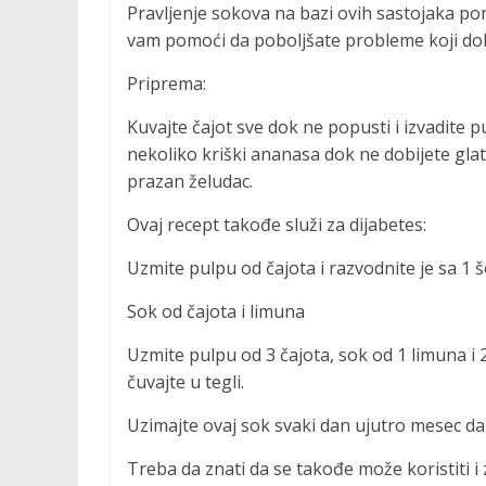
Pravljenje sokova na bazi ovih sastojaka po
vam pomoći da poboljšate probleme koji dola
Priprema:
Kuvajte čajot sve dok ne popusti i izvadite p
nekoliko kriški ananasa dok ne dobijete gla
prazan želudac.
Ovaj recept takođe služi za dijabetes:
Uzmite pulpu od čajota i razvodnite je sa 1 
Sok od čajota i limuna
Uzmite pulpu od 3 čajota, sok od 1 limuna i 2
čuvajte u tegli.
Uzimajte ovaj sok svaki dan ujutro mesec da
Treba da znati da se takođe može koristiti i