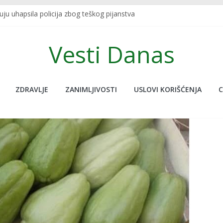
u uhapsila policija zbog teškog pijanstva
SKRIVENU FUNKCIJU KOJU SIGURNO NISTE ZNALI: Redovno je koristite,
 U TURSKOJ: Najpoznatiji sportski bračni par nastradao u zemljot
Vesti Danas
javljanja uživo udario potres od 7.5, novinar jedva ostao na nogam
 nije na ovoj planeti, pogledajte ove neobične stvari koje nude, don
ZDRAVLJE
ZANIMLJIVOSTI
USLOVI KORIŠĆENJA
C