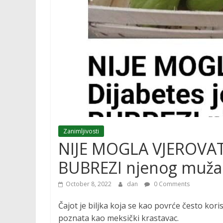
Zanimljivosti
NIJE MOGLA VJEROVATI:
BUBREZI njenog muža 
October 8, 2022
dan
0 Comments
Čajot je biljka koja se kao povrće često kori
poznata kao meksički krastavac.