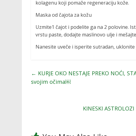
kolagenu koji pomaže regeneraciju kože.
Maska od čajota za kožu
Uzmite1 čajot i podelite ga na 2 polovine. I
vrstu paste, dodajte maslinovo ulje i mešajte
Nanesite uveče i isperite sutradan, uklonit
←
KURJE OKO NESTAJE PREKO NOĆI, STAV
svojim očima￼
KINESKI ASTROLOZI