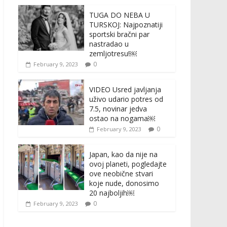
TUGA DO NEBA U
TURSKOJ: Najpoznatiji
sportski bračni par
nastradao u
zemljotresu!￼
0
February 9, 2023
VIDEO Usred javljanja
uživo udario potres od
7.5, novinar jedva
ostao na nogama￼
0
February 9, 2023
Japan, kao da nije na
ovoj planeti, pogledajte
ove neobične stvari
koje nude, donosimo
20 najboljih￼
0
February 9, 2023