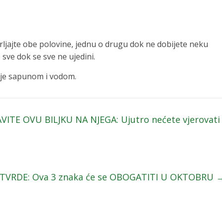
strljajte obe polovine, jednu o drugu dok ne dobijete neku
 sve dok se sve ne ujedini.
e je sapunom i vodom.
ITE OVU BILJKU NA NJEGA: Ujutro nećete vjerovati
 TVRDE: Ova 3 znaka će se OBOGATITI U OKTOBRU