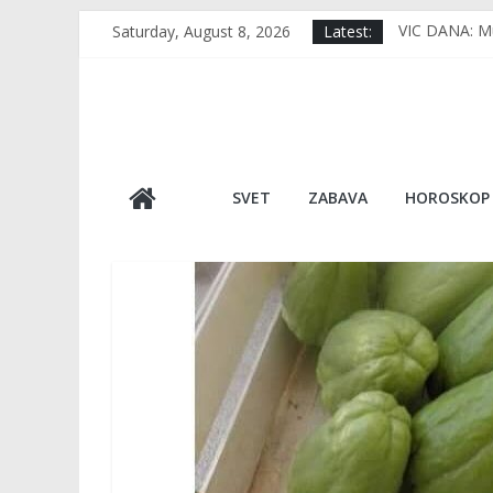
Skip
Saturday, August 8, 2026
Latest:
VIC DANA: Muj
to
RERNA IMA 1 
content
TUGA DO NEBA
VIDEO Usred 
Japan, kao da
SVET
ZABAVA
HOROSKOP