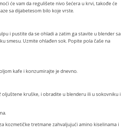
moći će vam da regulišete nivo šećera u krvi, takođe će
ze sa dijabetesom bilo koje vrste.
ulpu i pustite da se ohladi a zatim ga stavite u blender sa
tku smesu. Uzmite ohlađen sok. Popite pola čaše na
šoljom kafe i konzumirajte je dnevno.
 oljuštene kruške, i obradite u blenderu ili u sokovniku i
na.
 za kozmetičke tretmane zahvaljujući amino kiselinama i