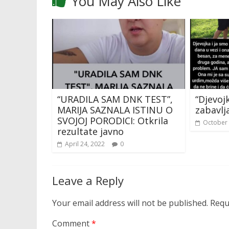
You May Also Like
“URADILA SAM DNK TEST”,
“Djevoj
MARIJA SAZNALA ISTINU O
zabavlj
SVOJOJ PORODICI: Otkrila
October 
rezultate javno
April 24, 2022
0
Leave a Reply
Your email address will not be published.
Requ
Comment
*