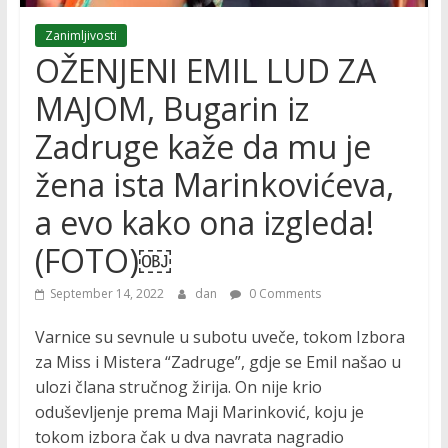
Zanimljivosti
OŽENJENI EMIL LUD ZA
MAJOM, Bugarin iz
Zadruge kaže da mu je
žena ista Marinkovićeva,
a evo kako ona izgleda!
(FOTO)￼
September 14, 2022
dan
0 Comments
Varnice su sevnule u subotu uveče, tokom Izbora
za Miss i Mistera “Zadruge”, gdje se Emil našao u
ulozi člana stručnog žirija. On nije krio
oduševljenje prema Maji Marinković, koju je
tokom izbora čak u dva navrata nagradio