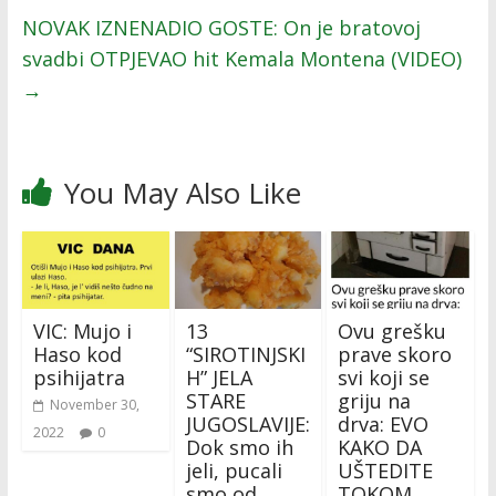
NOVAK IZNENADIO GOSTE: On je bratovoj
svadbi OTPJEVAO hit Kemala Montena (VIDEO)
→
You May Also Like
VIC: Mujo i
13
Ovu grešku
Haso kod
“SIROTINJSKI
prave skoro
psihijatra
H” JELA
svi koji se
STARE
griju na
November 30,
JUGOSLAVIJE:
drva: EVO
2022
0
Dok smo ih
KAKO DA
jeli, pucali
UŠTEDITE
smo od
TOKOM