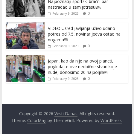
Najpoznatiji sportski bračni par
nastradao u zemljotresu!￼
0
February 9, 2023
VIDEO Usred javljanja uživo udario
potres od 7.5, novinar jedva ostao na
nogama￼
0
February 9, 2023
Japan, kao da nije na ovoj planeti,
pogledajte ove neobične stvari koje
nude, donosimo 20 najboljih￼
0
February 9, 2023
Copyright © 2026
Vesti Danas
. All rights reserved.
Theme:
ColorMag
by ThemeGrill. Powered by
WordPress
.