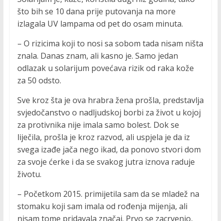
što bih se 10 dana prije putovanja na more
izlagala UV lampama od pet do osam minuta.
– O rizicima koji to nosi sa sobom tada nisam ništa
znala. Danas znam, ali kasno je. Samo jedan
odlazak u solarijum povećava rizik od raka kože
za 50 odsto.
Sve kroz šta je ova hrabra žena prošla, predstavlja
svjedočanstvo o nadljudskoj borbi za život u kojoj
za protivnika nije imala samo bolest. Dok se
liječila, prošla je kroz razvod, ali uspjela je da iz
svega izađe jača nego ikad, da ponovo stvori dom
za svoje ćerke i da se svakog jutra iznova raduje
životu.
– Početkom 2015. primijetila sam da se mladež na
stomaku koji sam imala od rođenja mijenja, ali
nisam tome pridavala značaj. Prvo se zacrvenio,