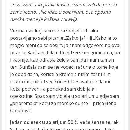
se za život kao prava lavica, i svima želi da poruči
samo jedno: „Ne idite u solarijum, ova opasna
navika mene je koštala zdravlj
a
Većina nas koji smo se razboljeli od raka
postavljamo sebi pitanje:„Zašto ja?“ ili „Kako je to
moglo meni da se desi?“. Ja znam odgovore na ova
pitanja. Kad sam bila u tinejdzerskim godinama, pa
i kasnije, kao odrasla želela sam da imam taman
ten. Sunčala sam se ne vodeći računa o tome koje
je doba dana, koristila kreme s nižim zaštitnim
faktorom, nikad veće od 30. Dešavalo se da mi
koža pocrveni, a ponekad sam dobijala i
opekotine. Spas sam vidjela u solarijumu gdje sam
„pripremala” kožu za morsko sunce – priča Beba
Golubović.
Jedan odlazak u solarijum 50 % veća šansa za rak
Solarijam je, kaže, koristila dugi niz godina, tako