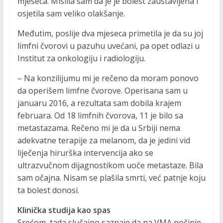
mjeseca. Mislila sam da je je bolest zaustavljena i
osjetila sam veliko olakšanje.
Međutim, poslije dva mjeseca primetila je da su joj
limfni čvorovi u pazuhu uvećani, pa opet odlazi u
Institut za onkologiju i radiologiju.
– Na konzilijumu mi je rečeno da moram ponovo
da operišem limfne čvorove. Operisana sam u
januaru 2016, a rezultata sam dobila krajem
februara. Od 18 limfnih čvorova, 11 je bilo sa
metastazama. Rečeno mi je da u Srbiji nema
adekvatne terapije za melanom, da je jedini vid
liječenja hirurška intervencija ako se
ultrazvučnom dijagnostikom uoče metastaze. Bila
sam očajna. Nisam se plašila smrti, već patnje koju
ta bolest donosi.
Klinička studija kao spas
Srećom, tada slučajno saznaje da na VMA počinje