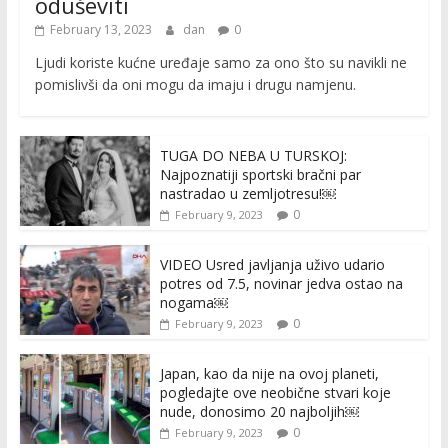
oduševiti
February 13, 2023
dan
0
Ljudi koriste kućne uređaje samo za ono što su navikli ne
pomislivši da oni mogu da imaju i drugu namjenu.
TUGA DO NEBA U TURSKOJ:
Najpoznatiji sportski bračni par
nastradao u zemljotresu!￼
0
February 9, 2023
VIDEO Usred javljanja uživo udario
potres od 7.5, novinar jedva ostao na
nogama￼
0
February 9, 2023
Japan, kao da nije na ovoj planeti,
pogledajte ove neobične stvari koje
nude, donosimo 20 najboljih￼
0
February 9, 2023