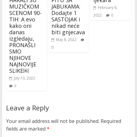
HARALI SU
PITU SA
ljekara
MUZIČKOM
JABUKAMA:
February 8,
SCENOM 90-
Dodajte 1
2022
0
TIH: A evo
SASTOJAK i
kako oni
nikad neće
danas
biti gnjecava
izgledaju,
May 8, 2022
PRONAŠLI
0
SMO
NJIHOVE
NAJNOVIJE
SLIKE￼
July 10, 2022
0
Leave a Reply
Your email address will not be published.
Required
fields are marked
*