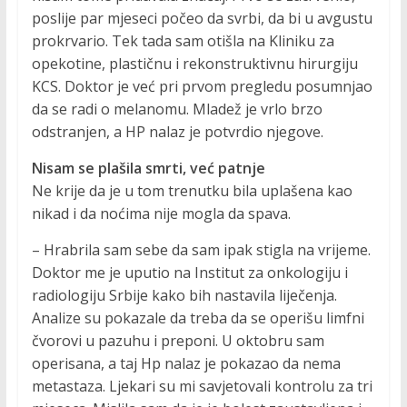
poslije par mjeseci počeo da svrbi, da bi u avgustu
prokrvario. Tek tada sam otišla na Kliniku za
opekotine, plastičnu i rekonstruktivnu hirurgiju
KCS. Doktor je već pri prvom pregledu posumnjao
da se radi o melanomu. Mladež je vrlo brzo
odstranjen, a HP nalaz je potvrdio njegove.
Nisam se plašila smrti, već patnje
Ne krije da je u tom trenutku bila uplašena kao
nikad i da noćima nije mogla da spava.
– Hrabrila sam sebe da sam ipak stigla na vrijeme.
Doktor me je uputio na Institut za onkologiju i
radiologiju Srbije kako bih nastavila liječenja.
Analize su pokazale da treba da se operišu limfni
čvorovi u pazuhu i preponi. U oktobru sam
operisana, a taj Hp nalaz je pokazao da nema
metastaza. Ljekari su mi savjetovali kontrolu za tri