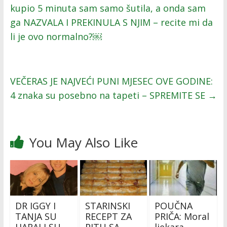
kupio 5 minuta sam samo šutila, a onda sam
ga NAZVALA I PREKINULA S NJIM – recite mi da
li je ovo normalno?￼
VEČERAS JE NAJVEĆI PUNI MJESEC OVE GODINE:
4 znaka su posebno na tapeti – SPREMITE SE
→
You May Also Like
DR IGGY I
STARINSKI
POUČNA
TANJA SU
RECEPT ZA
PRIČA: Moral