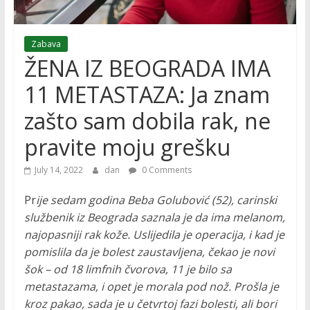
Zabava
ŽENA IZ BEOGRADA IMA
11 METASTAZA: Ja znam
zašto sam dobila rak, ne
pravite moju grešku
July 14, 2022
dan
0 Comments
Pr
ije sedam godina Beba Golubović (52), carinski
službenik iz Beograda saznala je da ima melanom,
najopasniji rak kože. Uslijedila je operacija, i kad je
pomislila da je bolest zaustavljena, čekao je novi
šok – od 18 limfnih čvorova, 11 je bilo sa
metastazama, i opet je morala pod nož. Prošla je
kroz pakao, sada je u četvrtoj fazi bolesti, ali bori