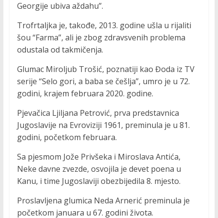
Georgije ubiva aždahu”.
Trofrtaljka je, takođe, 2013. godine ušla u rijaliti
šou “Farma”, ali je zbog zdravsvenih problema
odustala od takmičenja.
Glumac Miroljub Trošić, poznatiji kao Đoda iz TV
serije “Selo gori, a baba se češlja”, umro je u 72.
godini, krajem februara 2020. godine.
Pjevačica Ljiljana Petrović, prva predstavnica
Jugoslavije na Evroviziji 1961, preminula je u 81.
godini, početkom februara.
Sa pjesmom Jože Privšeka i Miroslava Antića,
Neke davne zvezde, osvojila je devet poena u
Kanu, i time Jugoslaviji obezbijedila 8. mjesto.
Proslavljena glumica Neda Arnerić preminula je
početkom januara u 67. godini života.