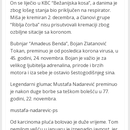
On se liječio u KBC “Bežanijska kosa”, a danima je
zbog lošeg stanja bio priključen na respirator.
Miša je kremiran 2. decembra, a članovi grupe
“Riblja čorba” nisu prisutvovali kremaciji zbog
ozbiljne sitacije sa koronom.
Bubnjar “Amadeus Benda”, Bojan Zlatanović
Tokan, preminuo je od posledica korona virusa, u
45. godini, 24. novembra. Bojan je važio je za
velikog ljubitelja adrenalina, prirode i brzih
motora i iza sebe je ostavio šestogodišnjeg sina.
Legendarni glumac Mustafa Nadarević preminuo
je nakon duge borbe sa teškom bolešću u 77.
godini, 22. novembra.
mustafa-nadarevic-ps
Od karcinoma pluća bolovao je duže vrijeme. Tom
nemilom vešću u januaru je iznenadio javnost, jer