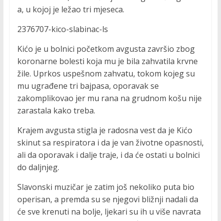
a, u kojoj je ležao tri mjeseca.
2376707-kico-slabinac-ls
Kićo je u bolnici početkom avgusta završio zbog
koronarne bolesti koja mu je bila zahvatila krvne
žile. Uprkos uspešnom zahvatu, tokom kojeg su
mu ugrađene tri bajpasa, oporavak se
zakomplikovao jer mu rana na grudnom košu nije
zarastala kako treba.
Krajem avgusta stigla je radosna vest da je Kićo
skinut sa respiratora i da je van životne opasnosti,
ali da oporavak i dalje traje, i da će ostati u bolnici
do daljnjeg.
Slavonski muzičar je zatim još nekoliko puta bio
operisan, a premda su se njegovi bližnji nadali da
će sve krenuti na bolje, ljekari su ih u više navrata