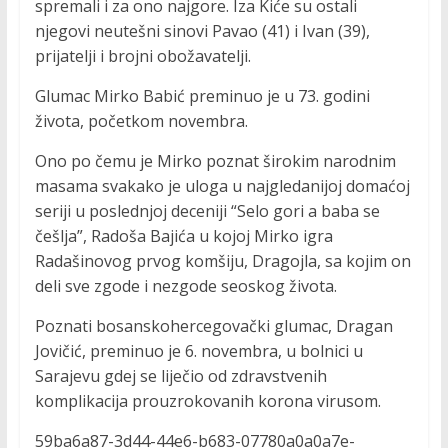
spremali i za ono najgore. Iza Kiće su ostali
njegovi neutešni sinovi Pavao (41) i Ivan (39),
prijatelji i brojni obožavatelji.
Glumac Mirko Babić preminuo je u 73. godini
života, početkom novembra.
Ono po čemu je Mirko poznat širokim narodnim
masama svakako je uloga u najgledanijoj domaćoj
seriji u poslednjoj deceniji “Selo gori a baba se
češlja”, Radoša Bajića u kojoj Mirko igra
Radašinovog prvog komšiju, Dragojla, sa kojim on
deli sve zgode i nezgode seoskog života.
Poznati bosanskohercegovački glumac, Dragan
Jovičić, preminuo je 6. novembra, u bolnici u
Sarajevu gdej se liječio od zdravstvenih
komplikacija prouzrokovanih korona virusom.
59ba6a87-3d44-44e6-b683-07780a0a0a7e-