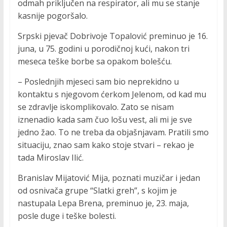
odmah priključen na respirator, ali mu se stanje
kasnije pogoršalo.
Srpski pjevač Dobrivoje Topalović preminuo je 16.
juna, u 75. godini u porodičnoj kući, nakon tri
meseca teške borbe sa opakom bolešću.
– Poslednjih mjeseci sam bio neprekidno u
kontaktu s njegovom ćerkom Jelenom, od kad mu
se zdravlje iskomplikovalo. Zato se nisam
iznenadio kada sam čuo lošu vest, ali mi je sve
jedno žao. To ne treba da objašnjavam. Pratili smo
situaciju, znao sam kako stoje stvari – rekao je
tada Miroslav Ilić.
Branislav Mijatović Mija, poznati muzičar i jedan
od osnivača grupe “Slatki greh”, s kojim je
nastupala Lepa Brena, preminuo je, 23. maja,
posle duge i teške bolesti.