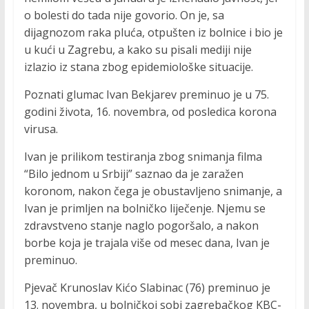
o bolesti do tada nije govorio. On je, sa
dijagnozom raka pluća, otpušten iz bolnice i bio je
u kući u Zagrebu, a kako su pisali mediji nije
izlazio iz stana zbog epidemiološke situacije.
Poznati glumac Ivan Bekjarev preminuo je u 75.
godini života, 16. novembra, od posledica korona
virusa.
Ivan je prilikom testiranja zbog snimanja filma
“Bilo jednom u Srbiji” saznao da je zaražen
koronom, nakon čega je obustavljeno snimanje, a
Ivan je primljen na bolničko liječenje. Njemu se
zdravstveno stanje naglo pogoršalo, a nakon
borbe koja je trajala više od mesec dana, Ivan je
preminuo.
Pjevač Krunoslav Kićo Slabinac (76) preminuo je
13. novembra, u bolničkoj sobi zagrebačkog KBC-