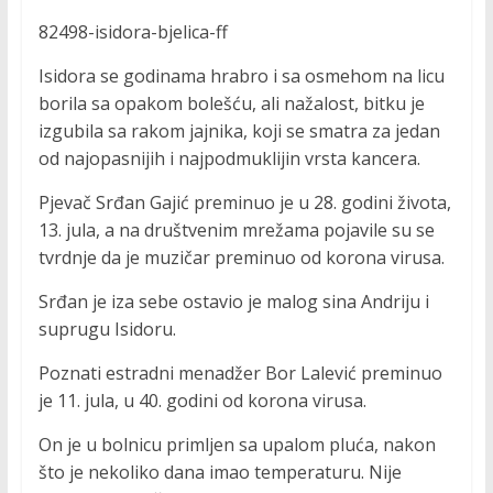
82498-isidora-bjelica-ff
Isidora se godinama hrabro i sa osmehom na licu
borila sa opakom bolešću, ali nažalost, bitku je
izgubila sa rakom jajnika, koji se smatra za jedan
od najopasnijih i najpodmuklijin vrsta kancera.
Pjevač Srđan Gajić preminuo je u 28. godini života,
13. jula, a na društvenim mrežama pojavile su se
tvrdnje da je muzičar preminuo od korona virusa.
Srđan je iza sebe ostavio je malog sina Andriju i
suprugu Isidoru.
Poznati estradni menadžer Bor Lalević preminuo
je 11. jula, u 40. godini od korona virusa.
On je u bolnicu primljen sa upalom pluća, nakon
što je nekoliko dana imao temperaturu. Nije