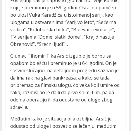
Poslejdnji nas je napustio glumac Borivoje Kandić,
koji je preminuo je u 59. godini. Ostaće upamćen
po ulozi Vuka Karadžića u istoimenoj seriji, kao i
ulogama u ostvarenjima “Varljivo leto”, “Šećerna
vodica”, “Kolubarska bitka”, “Bulevar revolucije”,
TV serijama “Dome, slatki dome”, “Kraj dinastije
Obrenović”, “Srećni ljudi”…
Glumac Tihomir Tika Arsić izgubio je borbu sa
opakom bolešću i preminuo je u 64. godini. On je
sasvim slučajno, na detaljnom pregledu saznao je
da ima rak na glavi pankreasa, a kako se tada
pripremao za filmsku ulogu, čojveka koji umire od
raka, razmišljao je da li da prvo snimi film, pa da
ode na operaciju ili da odustane od uloge zbog
zdravlja.
Međutim kako je situacija bila ozbiljna, Arsić je
odustao od uloge i posvetio se lečenju, međutim,