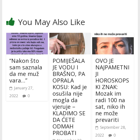
You May Also Like
“Nakon što
POMIJEŠALA
OVO JE
sam saznala
JE VODU I
NAJPAMETNI
da me muž
BRAŠNO, PA
JI
vara…”
OPRALA
HOROSKOPS
KOSU: Kad je
KI ZNAK:
January 27,
osušila nije
Mozak im
2022
0
mogla da
radi 100 na
vjeruje –
sat, niko ih
KLADIMO SE
ne može
DA ĆETE
prevariti
ODMAH
September 28,
PROBATI
2022
0