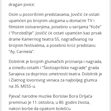
dragan-jovicic
Osim u pozorišnim predstavama, Jovičić će ostati
upamćen po brojnim ulogama u domaćim TV i
filmskim ostvarenjima, posebno u serijama “Kože”
i “Porobdžije”. Jovičić će ostati upamćen kao prvak
drame Kamernog teatra 55, nagrađivanog na
brojnim festivalima, a posebno kroz predstavu
“Ay, Carmela”.
Dobitnik je brojnih glumačkih priznanja i nagrada,
a između ostalih i “Šestoaprilske nagrade” grada
Sarajeva za doprinos umetnosti teatra. Dobitnik je
i Zlatnog lovorovog venaca za najboljeg glumca
na 35. MESS-u.
Pjevač narodne muzike Borislav Bora Drljača
preminuo je 11. oktobra, u 80. godini života,
nakon borbe da opakom bolešću.