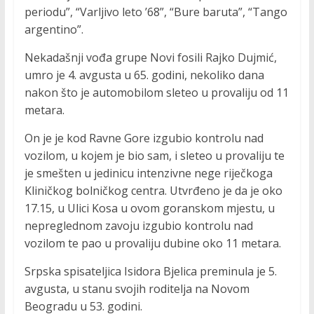
periodu”, “Varljivo leto ’68”, “Bure baruta”, “Tango
argentino”.
Nekadašnji vođa grupe Novi fosili Rajko Dujmić,
umro je 4. avgusta u 65. godini, nekoliko dana
nakon što je automobilom sleteo u provaliju od 11
metara.
On je je kod Ravne Gore izgubio kontrolu nad
vozilom, u kojem je bio sam, i sleteo u provaliju te
je smešten u jedinicu intenzivne nege riječkoga
Kliničkog bolničkog centra. Utvrđeno je da je oko
17.15, u Ulici Kosa u ovom goranskom mjestu, u
nepreglednom zavoju izgubio kontrolu nad
vozilom te pao u provaliju dubine oko 11 metara.
Srpska spisateljica Isidora Bjelica preminula je 5.
avgusta, u stanu svojih roditelja na Novom
Beogradu u 53. godini.