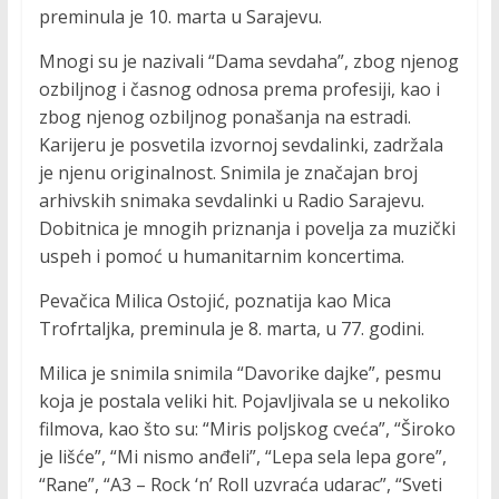
preminula je 10. marta u Sarajevu.
Mnogi su je nazivali “Dama sevdaha”, zbog njenog
ozbiljnog i časnog odnosa prema profesiji, kao i
zbog njenog ozbiljnog ponašanja na estradi.
Karijeru je posvetila izvornoj sevdalinki, zadržala
je njenu originalnost. Snimila je značajan broj
arhivskih snimaka sevdalinki u Radio Sarajevu.
Dobitnica je mnogih priznanja i povelja za muzički
uspeh i pomoć u humanitarnim koncertima.
Pevačica Milica Ostojić, poznatija kao Mica
Trofrtaljka, preminula je 8. marta, u 77. godini.
Milica je snimila snimila “Davorike dajke”, pesmu
koja je postala veliki hit. Pojavljivala se u nekoliko
filmova, kao što su: “Miris poljskog cveća”, “Široko
je lišće”, “Mi nismo anđeli”, “Lepa sela lepa gore”,
“Rane”, “A3 – Rock ‘n’ Roll uzvraća udarac”, “Sveti