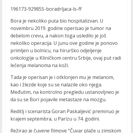
196173-929855-boradrljaca-ls-ff
Bora je nekoliko puta bio hospitalizvan. U
novembru 2019. godine operisao je tumor na
debelom crevu, a nakon toga usledilo je još
nekoliko operacija. U junu ove godine je ponovo
primljen u bolnicu, na hirurško odjeljenje
onkologije u Kliničkom centru Srbije, ovaj put radi
lečenja melanoma na koži.
Tada je operisan je i otklonjen mu je melanom,
kao i žlezde koje su se nalazile oko njega.
Međutim, na kontrolno pregledu ustanovljneo je
da su se Bori pojavile metastaze na mozgu.
Reditlj i scenarista Goran Paskaljević preminuo je
krajem septembra, u Parizu u 74. godini.
Režirao je čuvene filmove “Čuvar plaže u zimskom