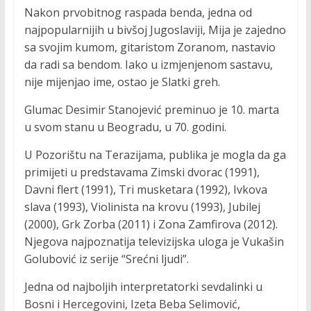
Nakon prvobitnog raspada benda, jedna od
najpopularnijih u bivšoj Jugoslaviji, Mija je zajedno
sa svojim kumom, gitaristom Zoranom, nastavio
da radi sa bendom. Iako u izmjenjenom sastavu,
nije mijenjao ime, ostao je Slatki greh.
Glumac Desimir Stanojević preminuo je 10. marta
u svom stanu u Beogradu, u 70. godini.
U Pozorištu na Terazijama, publika je mogla da ga
primijeti u predstavama Zimski dvorac (1991),
Davni flert (1991), Tri musketara (1992), Ivkova
slava (1993), Violinista na krovu (1993), Jubilej
(2000), Grk Zorba (2011) i Zona Zamfirova (2012).
Njegova najpoznatija televizijska uloga je Vukašin
Golubović iz serije “Srećni ljudi”.
Jedna od najboljih interpretatorki sevdalinki u
Bosni i Hercegovini, Izeta Beba Selimović,