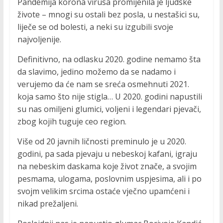
Pandemija korona virusa promijenila je ljudske
živote – mnogi su ostali bez posla, u nestašici su,
liječe se od bolesti, a neki su izgubili svoje
najvoljenije.
Definitivno, na odlasku 2020. godine nemamo šta
da slavimo, jedino možemo da se nadamo i
verujemo da će nam se sreća osmehnuti 2021.
koja samo što nije stigla… U 2020. godini napustili
su nas omiljeni glumici, voljeni i legendari pjevači,
zbog kojih tuguje ceo region.
Više od 20 javnih ličnosti preminulo je u 2020.
godini, pa sada pjevaju u nebeskoj kafani, igraju
na nebeskim daskama koje život znače, a svojim
pesmama, ulogama, poslovnim uspjesima, ali i po
svojm velikim srcima ostaće vječno upamćeni i
nikad prežaljeni.