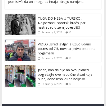
pomislivši da oni mogu da imaju i drugu namjenu.
TUGA DO NEBA U TURSKOJ:
Najpoznatiji sportski bračni par
nastradao u zemljotresu!￼
0
February 9, 2023
VIDEO Usred javljanja uživo udario
potres od 7.5, novinar jedva ostao na
nogama￼
0
February 9, 2023
Japan, kao da nije na ovoj planeti,
pogledajte ove neobične stvari koje
nude, donosimo 20 najboljih￼
0
February 9, 2023