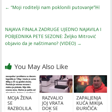
←
“Moji roditelji nam poklonili putovanje”￼
NAJAVA FINALA ZADRUGE UJEDNO NAJAVILA I
POBJEDNIKA PETE SEZONE: Željko Mitrović
objavio da je naštimano? (VIDEO)
→
You May Also Like
MOJA ŽENA
RAZVALIO
ZAPALJENJA
SE
JOJ VRATA
KUĆA MIKIJA
RAZBOLILA.
DOK SE
ĐURIČIĆA: