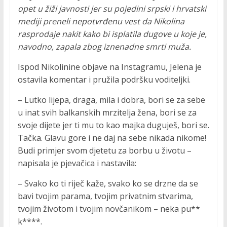
opet u žiži javnosti jer su pojedini srpski i hrvatski
mediji preneli nepotvrđenu vest da Nikolina
rasprodaje nakit kako bi isplatila dugove u koje je,
navodno, zapala zbog iznenadne smrti muža.
Ispod Nikolinine objave na Instagramu, Jelena je
ostavila komentar i pružila podršku voditeljki.
– Lutko lijepa, draga, mila i dobra, bori se za sebe
u inat svih balkanskih mrzitelja žena, bori se za
svoje dijete jer ti mu to kao majka duguješ, bori se.
Tačka. Glavu gore i ne daj na sebe nikada nikome!
Budi primjer svom djetetu za borbu u životu –
napisala je pjevačica i nastavila:
– Svako ko ti riječ kaže, svako ko se drzne da se
bavi tvojim parama, tvojim privatnim stvarima,
tvojim životom i tvojim novčanikom – neka pu**
k****.