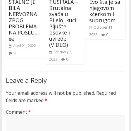
STALNO JE
TUŠIRALA –
Evo šta je sa
BILA
Brutalna
njegovom
NERVOZNA
svađa u
kćerkom i
ZBOG
Bijeloj kući!
suprugom
PROBLEMA
Pljušte
October 11,
NA POSLU…
psovke i
2022
0
￼
uvrede
(VIDEO)
April 21, 2022
February 3,
0
2023
0
Leave a Reply
Your email address will not be published.
Required
fields are marked
*
Comment
*