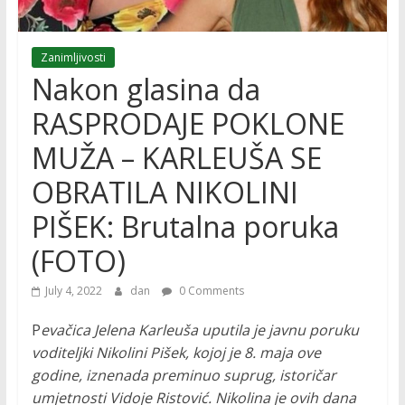
Zanimljivosti
Nakon glasina da
RASPRODAJE POKLONE
MUŽA – KARLEUŠA SE
OBRATILA NIKOLINI
PIŠEK: Brutalna poruka
(FOTO)
July 4, 2022
dan
0 Comments
P
evačica Jelena Karleuša uputila je javnu poruku
voditeljki Nikolini Pišek, kojoj je 8. maja ove
godine, iznenada preminuo suprug, istoričar
umjetnosti Vidoje Ristović. Nikolina je ovih dana