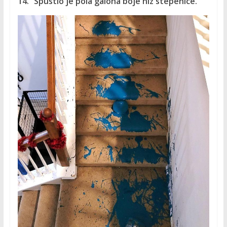
14. “Spustio je pola galona boje niz stepenice.”