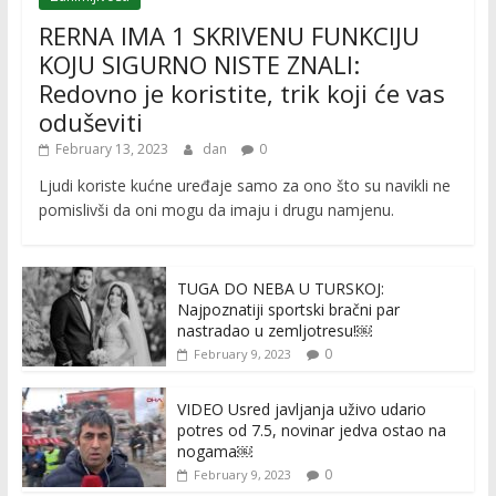
RERNA IMA 1 SKRIVENU FUNKCIJU
KOJU SIGURNO NISTE ZNALI:
Redovno je koristite, trik koji će vas
oduševiti
February 13, 2023
dan
0
Ljudi koriste kućne uređaje samo za ono što su navikli ne
pomislivši da oni mogu da imaju i drugu namjenu.
TUGA DO NEBA U TURSKOJ:
Najpoznatiji sportski bračni par
nastradao u zemljotresu!￼
0
February 9, 2023
VIDEO Usred javljanja uživo udario
potres od 7.5, novinar jedva ostao na
nogama￼
0
February 9, 2023