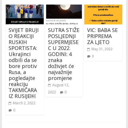
SVIJET BRUJI
SUTRA STIŽE
VIC: BABA SE
O REAKCIJI
POSLJEDNJI
PRIPREMA
RUSKIH
SUPERMJESE
ZA LJETO
SPORTISTA:
C U 2022.
May 31, 2022
Ukrajinci
GODINI: 4
0
odbili da se
znaka
bore protiv
doživjet će
Rusa, a
najvažnije
pogledajte
promjene
reakciju
August 12,
TAKMIČARA
2022
0
IZ RUSIJE￼
March 2, 2022
0