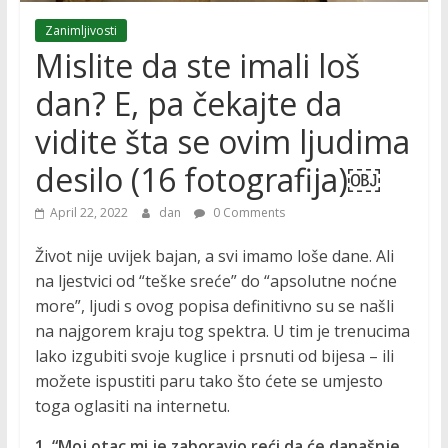
Zanimljivosti
Mislite da ste imali loš
dan? E, pa čekajte da
vidite šta se ovim ljudima
desilo (16 fotografija)￼
April 22, 2022
dan
0 Comments
Život nije uvijek bajan, a svi imamo loše dane. Ali
na ljestvici od “teške sreće” do “apsolutne noćne
more”, ljudi s ovog popisa definitivno su se našli
na najgorem kraju tog spektra. U tim je trenucima
lako izgubiti svoje kuglice i prsnuti od bijesa – ili
možete ispustiti paru tako što ćete se umjesto
toga oglasiti na internetu.
1. “Moj otac mi je zaboravio reći da će današnje