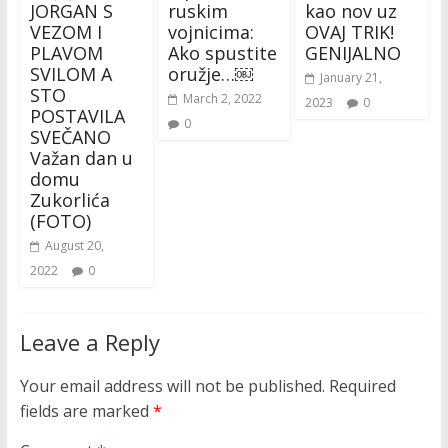
JORGAN S
ruskim
kao nov uz
VEZOM I
vojnicima:
OVAJ TRIK!
PLAVOM
Ako spustite
GENIJALNO
SVILOM A
oružje…￼
January 21,
STO
March 2, 2022
2023
0
POSTAVILA
0
SVEČANO
Važan dan u
domu
Zukorlića
(FOTO)
August 20,
2022
0
Leave a Reply
Your email address will not be published.
Required
fields are marked
*