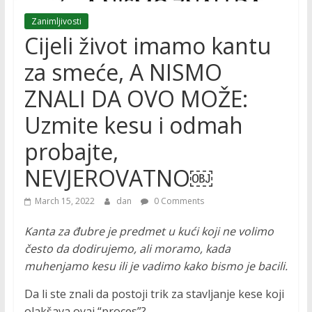
Zanimljivosti
Cijeli život imamo kantu
za smeće, A NISMO
ZNALI DA OVO MOŽE:
Uzmite kesu i odmah
probajte,
NEVJEROVATNO￼
March 15, 2022
dan
0 Comments
Kanta za đubre je predmet u kući koji ne volimo
često da dodirujemo, ali moramo, kada
muhenjamo kesu ili je vadimo kako bismo je bacili.
Da li ste znali da postoji trik za stavljanje kese koji
olakšava ovaj “proces”?