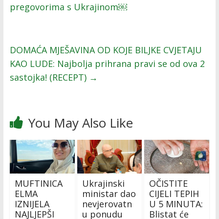
pregovorima s Ukrajinom￼
DOMAĆA MJEŠAVINA OD KOJE BILJKE CVJETAJU
KAO LUDE: Najbolja prihrana pravi se od ova 2
sastojka! (RECEPT)
→
You May Also Like
MUFTINICA
Ukrajinski
OČISTITE
ELMA
ministar dao
CIJELI TEPIH
IZNIJELA
nevjerovatn
U 5 MINUTA:
NAJLJEPŠI
u ponudu
Blistat će