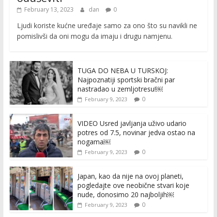
February 13, 2023
dan
0
Ljudi koriste kućne uređaje samo za ono što su navikli ne
pomislivši da oni mogu da imaju i drugu namjenu.
TUGA DO NEBA U TURSKOJ:
Najpoznatiji sportski bračni par
nastradao u zemljotresu!￼
0
February 9, 2023
VIDEO Usred javljanja uživo udario
potres od 7.5, novinar jedva ostao na
nogama￼
0
February 9, 2023
Japan, kao da nije na ovoj planeti,
pogledajte ove neobične stvari koje
nude, donosimo 20 najboljih￼
0
February 9, 2023