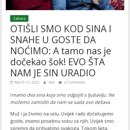
Zabava
OTIŠLI SMO KOD SINA I
SNAHE U GOSTE DA
NOĆIMO: A tamo nas je
dočekao šok! EVO ŠTA
NAM JE SIN URADIO
March 12, 2022
dan
0 Comments
I
mamo dva sina koja smo odgojili s ljubavlju. Ne
možemo zamisliti da nam se sada ovo dešava
Muž i ja živimo na selu. Uvijek rado dočekujemo
goste, imamo posebnu sobu za njih. Uvijek smo
spremni da prihvatimo svakoga. Tokom ljeta,