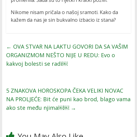
promenila. Sada su to rijetki i kratki pozivi.
Nikome nisam pričala o našoj sramoti. Kako da
kažem da nas je sin bukvalno izbacio iz stana?
←
OVA STVAR NA LAKTU GOVORI DA SA VAŠIM
ORGANIZMOM NEŠTO NIJE U REDU: Evo o
kakvoj bolesti se radi￼
5 ZNAKOVA HOROSKOPA ČEKA VELIKI NOVAC
NA PROLJEĆE: Bit će puni kao brod, blago vama
ako ste među njima￼￼
→
You May Also Like