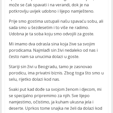
može se čak spavati i na verandi, dok je na
potkrovlju uvijek udobno i lijepo namješteno.
Prije smo gostima ustupali našu spavaću sobu, ali
sada smo u šezdesetim i to više ne radimo.
Udobna je ta soba koju smo odvojili za goste.
Mi imamo dva odrasla sina koja žive sa svojim
porodicama. Najmlađi sin živi nedaleko od nas i
često nam sa unucima dolazi u goste.
Stariji sin živi u Beogradu, tamo je zasnovao
porodicu, ima privatni biznis. Zbog toga što smo u
selu, rijetko dolazi kod nas.
Svaki put kad dođe sa svojom ženom i djecom, mi
se specijalno pripremimo za njih. Sve lijepo
namjestimo, očistimo, ja kuham ukusna jela i
deserte. Uprkos tome snajka ne želi da dolazi kod