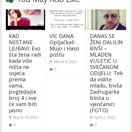
KAD
VIC DANA:
DANAS SE
NESTANE
Opljačkali
ŽENI DALILIN
LJUBAVI: Evo
Mujo i Haso
BIVŠI –
šta žena radi
poštu
MLADEN
kada više
VULETIĆ U
March 8, 2022
ništa ne
SVEČANOM
0
osjeća
ODIJELU: Tek
prema
da vidite
vama,
mladu, bivša
pogledajte
Zadrugarka
broj 4 i sve
blista u
će vam biti
vjenčanici
jasno
(FOTO)
March 19, 2022
April 3, 2022
0
0