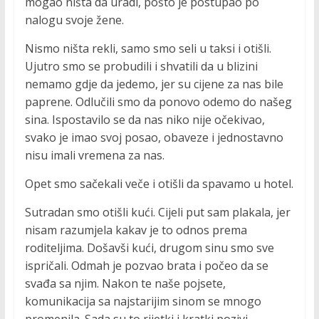
mogao ništa da uradi, pošto je postupao po
nalogu svoje žene.
Nismo ništa rekli, samo smo seli u taksi i otišli.
Ujutro smo se probudili i shvatili da u blizini
nemamo gdje da jedemo, jer su cijene za nas bile
paprene. Odlučili smo da ponovo odemo do našeg
sina. Ispostavilo se da nas niko nije očekivao,
svako je imao svoj posao, obaveze i jednostavno
nisu imali vremena za nas.
Opet smo sačekali veče i otišli ​​da spavamo u hotel.
Sutradan smo otišli kući. Cijeli put sam plakala, jer
nisam razumjela kakav je to odnos prema
roditeljima. Došavši kući, drugom sinu smo sve
ispričali. Odmah je pozvao brata i počeo da se
svađa sa njim. Nakon te naše pojsete,
komunikacija sa najstarijim sinom se mnogo