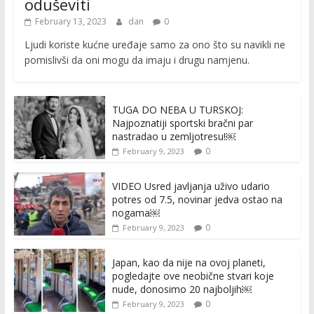
oduševiti
February 13, 2023
dan
0
Ljudi koriste kućne uređaje samo za ono što su navikli ne
pomislivši da oni mogu da imaju i drugu namjenu.
TUGA DO NEBA U TURSKOJ:
Najpoznatiji sportski bračni par
nastradao u zemljotresu!￼
0
February 9, 2023
VIDEO Usred javljanja uživo udario
potres od 7.5, novinar jedva ostao na
nogama￼
0
February 9, 2023
Japan, kao da nije na ovoj planeti,
pogledajte ove neobične stvari koje
nude, donosimo 20 najboljih￼
0
February 9, 2023