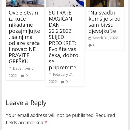
Ove 3 stvari
SUTRA JE
“Na svadbi
iz kuće
MAGIČAN
komšije sreo
nikada ne
DAN –
sam bivšu
pozajmljujte
22.2.2022.
djevojku”￼
, sa njima
SLIJEDI
March 31, 2022
odlaze sreća
PREOKRET:
0
i novac: NE
Evo šta vas
PRAVITE
čeka, dobro
GREŠKU
se
pripremite
December 6,
February 21,
2022
0
2022
0
Leave a Reply
Your email address will not be published.
Required
fields are marked
*