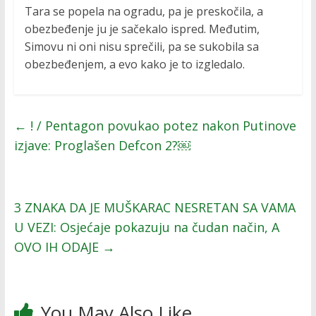
Tara se popela na ogradu, pa je preskočila, a
obezbeđenje ju je sačekalo ispred. Međutim,
Simovu ni oni nisu sprečili, pa se sukobila sa
obezbeđenjem, a evo kako je to izgledalo.
←
! / Pentagon povukao potez nakon Putinove
izjave: Proglašen Defcon 2?￼
3 ZNAKA DA JE MUŠKARAC NESRETAN SA VAMA
U VEZI: Osjećaje pokazuju na čudan način, A
OVO IH ODAJE
→
You May Also Like