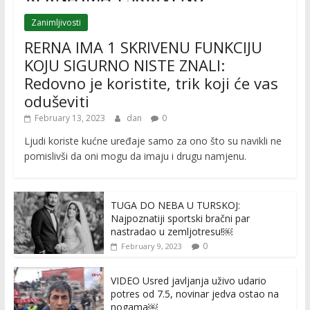
Zanimljivosti
RERNA IMA 1 SKRIVENU FUNKCIJU
KOJU SIGURNO NISTE ZNALI:
Redovno je koristite, trik koji će vas
oduševiti
February 13, 2023
dan
0
Ljudi koriste kućne uređaje samo za ono što su navikli ne
pomislivši da oni mogu da imaju i drugu namjenu.
TUGA DO NEBA U TURSKOJ:
Najpoznatiji sportski bračni par
nastradao u zemljotresu!￼
0
February 9, 2023
VIDEO Usred javljanja uživo udario
potres od 7.5, novinar jedva ostao na
nogama￼