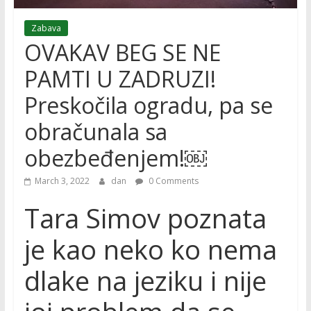
Zabava
OVAKAV BEG SE NE
PAMTI U ZADRUZI!
Preskočila ogradu, pa se
obračunala sa
obezbeđenjem!￼
March 3, 2022
dan
0 Comments
Tara Simov poznata
je kao neko ko nema
dlake na jeziku i nije