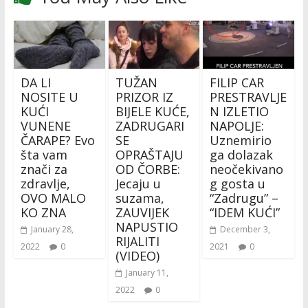
DA LI
TUŽAN
FILIP CAR
NOSITE U
PRIZOR IZ
PRESTRAVLJE
KUĆI
BIJELE KUĆE,
N IZLETIO
VUNENE
ZADRUGARI
NAPOLJE:
ČARAPE? Evo
SE
Uznemirio
šta vam
OPRAŠTAJU
ga dolazak
znači za
OD ČORBE:
neočekivano
zdravlje,
Jecaju u
g gosta u
OVO MALO
suzama,
“Zadrugu” –
KO ZNA
ZAUVIJEK
“IDEM KUĆI”
NAPUSTIO
January 28,
December 3,
RIJALITI
2022
0
2021
0
(VIDEO)
January 11,
2022
0