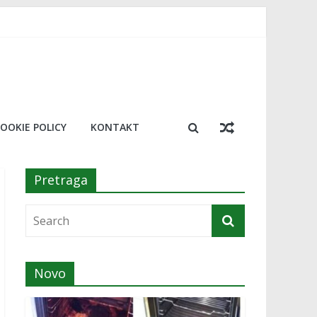
, trik koji će vas oduševiti
resu!￼
a￼
nosimo 20 najboljih￼
OOKIE POLICY
KONTAKT
Pretraga
Novo