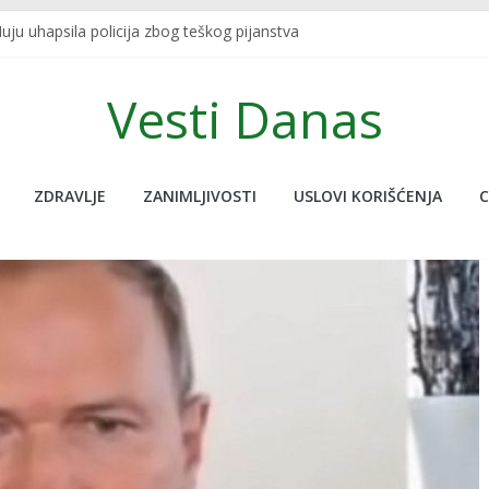
ju uhapsila policija zbog teškog pijanstva
 SKRIVENU FUNKCIJU KOJU SIGURNO NISTE ZNALI: Redovno je koristite
A U TURSKOJ: Najpoznatiji sportski bračni par nastradao u zemljot
Vesti Danas
javljanja uživo udario potres od 7.5, novinar jedva ostao na nogam
a nije na ovoj planeti, pogledajte ove neobične stvari koje nude, do
ZDRAVLJE
ZANIMLJIVOSTI
USLOVI KORIŠĆENJA
C