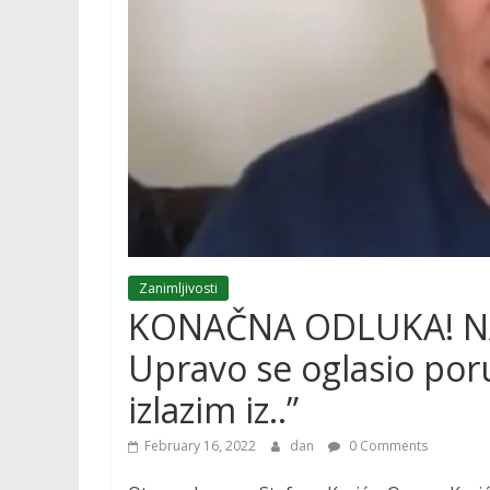
Zanimljivosti
KONAČNA ODLUKA! NA
Upravo se oglasio por
izlazim iz..”
February 16, 2022
dan
0 Comments