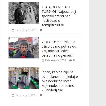
TUGA DO NEBA U
TURSKOJ: Najpoznatiji
sportski bračni par
nastradao u
zemljotresu!￼
0
February 9, 2023
VIDEO Usred javljanja
uživo udario potres od
7.5, novinar jedva
ostao na nogama￼
0
February 9, 2023
Japan, kao da nije na
ovoj planeti, pogledajte
ove neobične stvari
koje nude, donosimo
20 najboljih￼
0
February 9, 2023