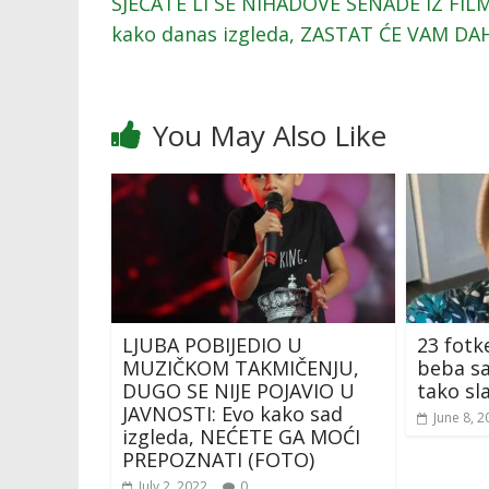
SJEĆATE LI SE NIHADOVE SENADE IZ FILMA
kako danas izgleda, ZASTAT ĆE VAM DA
You May Also Like
LJUBA POBIJEDIO U
23 fotk
MUZIČKOM TAKMIČENJU,
beba sa
DUGO SE NIJE POJAVIO U
tako s
JAVNOSTI: Evo kako sad
June 8, 2
izgleda, NEĆETE GA MOĆI
PREPOZNATI (FOTO)
July 2, 2022
0