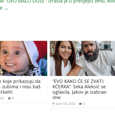
 “OVO MALO DUŠE”: Izrasla je u prelijepu ženu, evo
H!
→
e koje prikazuju da
“EVO KAKO ĆE SE ZVATI
 zubima i nisu baš
KĆERKA”: Seka Aleksić se
latke￼
oglasila, Jakov je izabrao
ime
022
0
June 10, 2022
0