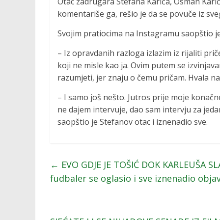
Otac zadrugara Stefana Karića, Osman Karić, k
komentariše ga, rešio je da se povuče iz sve
Svojim pratiocima na Instagramu saopštio je
– Iz opravdanih razloga izlazim iz rijaliti pri
koji ne misle kao ja. Ovim putem se izvinja
razumjeti, jer znaju o čemu pričam. Hvala n
– I samo još nešto. Jutros prije moje konačn
ne dajem intervuje, dao sam intervju za jedan
saopštio je Stefanov otac i iznenadio sve.
←
EVO GDJE JE TOŠIĆ DOK KARLEUŠA SL
fudbaler se oglasio i sve iznenadio obj