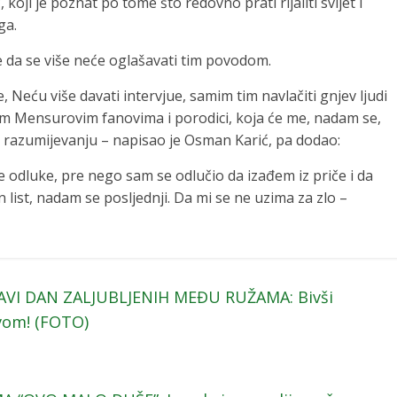
oji je poznat po tome što redovno prati rijaliti svijet i
ga.
 da se više neće oglašavati tim povodom.
če, Neću više davati intervjue, samim tim navlačiti gnjev ljudi
vam Mensurovim fanovima i porodici, koja će me, nadam se,
a razumijevanju – napisao je Osman Karić, pa dodao:
e odluke, pre nego sam se odlučio da izađem iz priče i da
 list, nadam se posljednji. Da mi se ne uzima za zlo –
AVI DAN ZALJUBLJENIH MEĐU RUŽAMA: Bivši
avom! (FOTO)