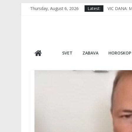
Skip
Thursday, August 6, 2026
Latest:
VIC DANA: Mu
to
RERNA IMA 1
content
TUGA DO NEB
VIDEO Usred 
Japan, kao d
SVET
ZABAVA
HOROSKOP