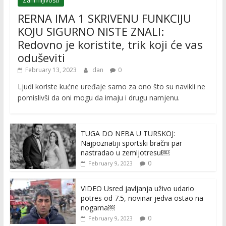
Zanimljivosti
RERNA IMA 1 SKRIVENU FUNKCIJU
KOJU SIGURNO NISTE ZNALI:
Redovno je koristite, trik koji će vas
oduševiti
February 13, 2023
dan
0
Ljudi koriste kućne uređaje samo za ono što su navikli ne
pomislivši da oni mogu da imaju i drugu namjenu.
TUGA DO NEBA U TURSKOJ:
Najpoznatiji sportski bračni par
nastradao u zemljotresu!￼
0
February 9, 2023
VIDEO Usred javljanja uživo udario
potres od 7.5, novinar jedva ostao na
nogama￼
0
February 9, 2023