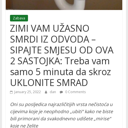
Zabava
ZIMI VAM UŽASNO
SMRDI IZ ODVODA –
SIPAJTE SMJESU OD OVA
2 SASTOJKA: Treba vam
samo 5 minuta da skroz
UKLONITE SMRAD
January 25, 2022
dan
0 Comments
Oni su posljedica najrazličitijih vrsta nečistoća u
cijevima koje je neophodno „ubiti“ kako ne biste
bili primorani da svakodnevno udišete „mirise“
koje ne želite