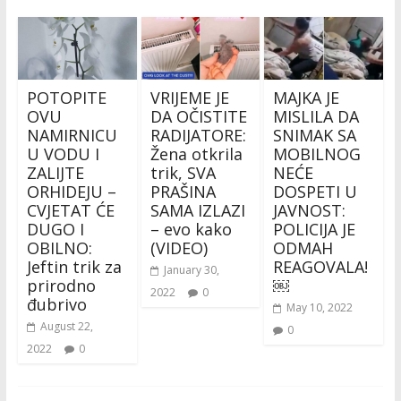
POTOPITE
VRIJEME JE
MAJKA JE
OVU
DA OČISTITE
MISLILA DA
NAMIRNICU
RADIJATORE:
SNIMAK SA
U VODU I
Žena otkrila
MOBILNOG
ZALIJTE
trik, SVA
NEĆE
ORHIDEJU –
PRAŠINA
DOSPETI U
CVJETAT ĆE
SAMA IZLAZI
JAVNOST:
DUGO I
– evo kako
POLICIJA JE
OBILNO:
(VIDEO)
ODMAH
Jeftin trik za
REAGOVALA!
January 30,
prirodno
￼
2022
0
đubrivo
May 10, 2022
August 22,
0
2022
0