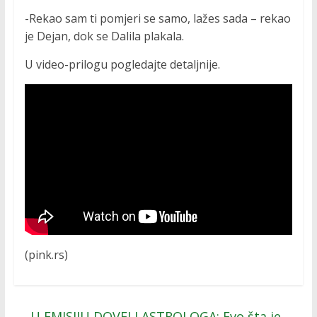
-Rekao sam ti pomjeri se samo, lažes sada – rekao
je Dejan, dok se Dalila plakala.
U video-prilogu pogledajte detaljnije.
(pink.rs)
←
U EMISIJU DOVELI ASTROLOGA: Evo šta je