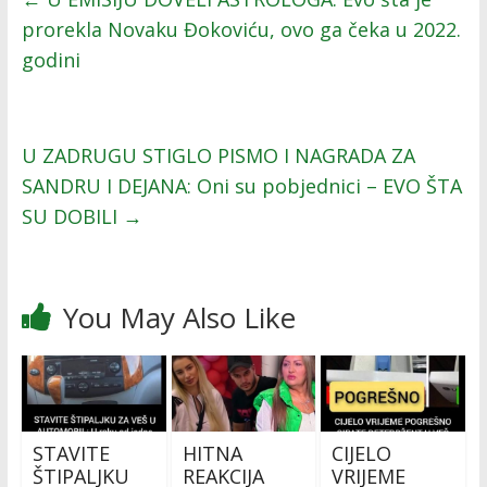
prorekla Novaku Đokoviću, ovo ga čeka u 2022.
godini
U ZADRUGU STIGLO PISMO I NAGRADA ZA
SANDRU I DEJANA: Oni su pobjednici – EVO ŠTA
SU DOBILI
→
You May Also Like
STAVITE
HITNA
CIJELO
ŠTIPALJKU
REAKCIJA
VRIJEME