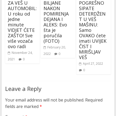
ZA VEŠ U
BILJANE
POGREŠNO
AUTOMOBIL:
NAKON
SIPATE
U roku od
POMIRENJA
DETERDŽEN
jedne
DEJANA I
T U VEŠ
minute
ALEKS: Evo
MAŠINU:
VIDJET ĆETE
šta je
Samo
ZAŠTO! Sve
poručila
OVAKO ćete
više vozača
(FOTO)
imati UVIJEK
ovo radi
ČIST I
February 20,
MIRIŠLJAV
November 24,
2022
0
VEŠ
2021
0
April 27, 2022
0
Leave a Reply
Your email address will not be published.
Required
fields are marked
*