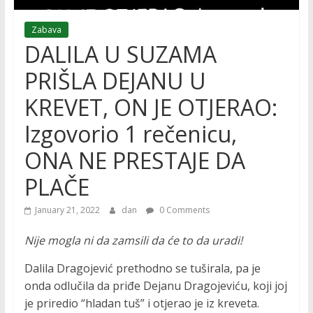
Zabava
DALILA U SUZAMA
PRIŠLA DEJANU U
KREVET, ON JE OTJERAO:
Izgovorio 1 rečenicu,
ONA NE PRESTAJE DA
PLAČE
January 21, 2022
dan
0 Comments
Nije mogla ni da zamsili da će to da uradi!
Dalila Dragojević prethodno se tuširala, pa je
onda odlučila da priđe Dejanu Dragojeviću, koji joj
je priredio “hladan tuš” i otjerao je iz kreveta.