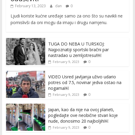
February 13, 2023
dan
0
Ljudi koriste kućne uređaje samo za ono što su navikli ne
pomislivši da oni mogu da imaju i drugu namjenu.
TUGA DO NEBA U TURSKOJ:
Najpoznatiji sportski bračni par
nastradao u zemljotresu!￼
0
February 9, 2023
VIDEO Usred javljanja uživo udario
potres od 7.5, novinar jedva ostao na
nogama￼
0
February 9, 2023
Japan, kao da nije na ovoj planeti,
pogledajte ove neobične stvari koje
nude, donosimo 20 najboljih￼
0
February 9, 2023