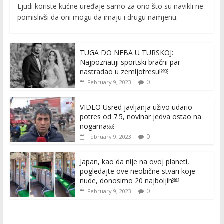
Ljudi koriste kućne uređaje samo za ono što su navikli ne
pomislivši da oni mogu da imaju i drugu namjenu.
TUGA DO NEBA U TURSKOJ:
Najpoznatiji sportski bračni par
nastradao u zemljotresu!￼
0
February 9, 2023
VIDEO Usred javljanja uživo udario
potres od 7.5, novinar jedva ostao na
nogama￼
0
February 9, 2023
Japan, kao da nije na ovoj planeti,
pogledajte ove neobične stvari koje
nude, donosimo 20 najboljih￼
0
February 9, 2023