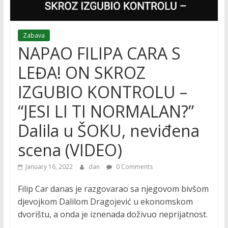
Zabava
NAPAO FILIPA CARA S
LEĐA! ON SKROZ
IZGUBIO KONTROLU –
“JESI LI TI NORMALAN?”
Dalila u ŠOKU, neviđena
scena (VIDEO)
January 16, 2022
dan
0 Comments
Filip Car danas je razgovarao sa njegovom bivšom
djevojkom Dalilom Dragojević u ekonomskom
dvorištu, a onda je iznenada doživuo neprijatnost.