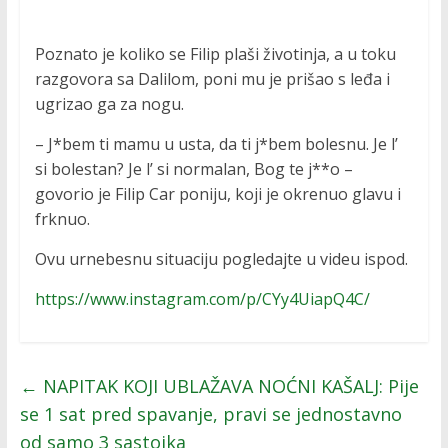
Poznato je koliko se Filip plaši životinja, a u toku
razgovora sa Dalilom, poni mu je prišao s leđa i
ugrizao ga za nogu.
– J*bem ti mamu u usta, da ti j*bem bolesnu. Je l’
si bolestan? Je l’ si normalan, Bog te j**o –
govorio je Filip Car poniju, koji je okrenuo glavu i
frknuo.
Ovu urnebesnu situaciju pogledajte u videu ispod.
https://www.instagram.com/p/CYy4UiapQ4C/
←
NAPITAK KOJI UBLAŽAVA NOĆNI KAŠALJ: Pije
se 1 sat pred spavanje, pravi se jednostavno
od samo 3 sastojka