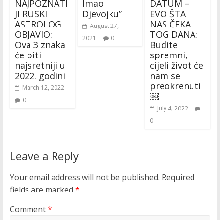
NAJPOZNATI
Imao
DATUM –
JI RUSKI
Djevojku”
EVO ŠTA
ASTROLOG
NAS ČEKA
August 27,
OBJAVIO:
TOG DANA:
2021
0
Ova 3 znaka
Budite
će biti
spremni,
najsretniji u
cijeli život će
2022. godini
nam se
preokrenuti
March 12, 2022
￼
0
July 4, 2022
0
Leave a Reply
Your email address will not be published.
Required
fields are marked
*
Comment
*