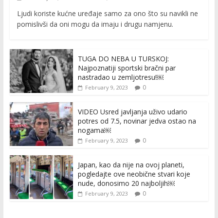
Ljudi koriste kućne uređaje samo za ono što su navikli ne
pomislivši da oni mogu da imaju i drugu namjenu.
TUGA DO NEBA U TURSKOJ:
Najpoznatiji sportski bračni par
nastradao u zemljotresu!￼
0
February 9, 2023
VIDEO Usred javljanja uživo udario
potres od 7.5, novinar jedva ostao na
nogama￼
0
February 9, 2023
Japan, kao da nije na ovoj planeti,
pogledajte ove neobične stvari koje
nude, donosimo 20 najboljih￼
0
February 9, 2023