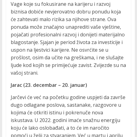
Vage koje su fokusirane na karijeru i razvoj
biznisa dobiće nevjerovatno dobru ponudu koja
će zahtevati malo rizika sa njihove strane. Ova
ponuda može značajno unaprediti vaše vještine,
pojačati profesionalni razvoj i donijeti materijalno
blagostanje. Sjajan je period života za investicije i
uspon na ljestvici karijere. Ne osvrćite se u
prošlost, osim da učite na greškama, i ne slušajte
ljude kod kojih se primijećuje zavist. Zvijezde su na
vašoj strani.
Jarac (23. decembar – 20. januar)
Jarčevi će već na početku godine uspjeti da završe
dugo odlagane poslova, sastanake, razgovore u
kojima će otkriti istinu i pokrenuče nova
iskustava. U 2022. godini imaće snažnu energiju
koju će lako oslobađati, a to će im naročito
pomoći u želji za stvaranjem. Već u martu i aprilu