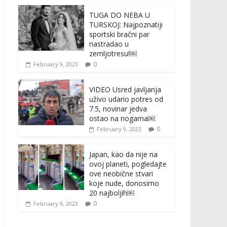
TUGA DO NEBA U
TURSKOJ: Najpoznatiji
sportski bračni par
nastradao u
zemljotresu!￼
0
February 9, 2023
VIDEO Usred javljanja
uživo udario potres od
7.5, novinar jedva
ostao na nogama￼
0
February 9, 2023
Japan, kao da nije na
ovoj planeti, pogledajte
ove neobične stvari
koje nude, donosimo
20 najboljih￼
0
February 9, 2023