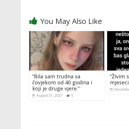
You May Also Like
“Bila sam trudna sa
“Živim 
čovjekom od 40 godina i
mjesec
koji je druge vjere.”
Decembe
August 31, 2021
0