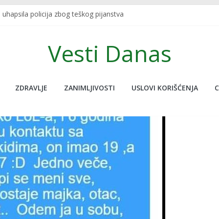
uhapsila policija zbog teškog pijanstva
IVENU FUNKCIJU KOJU SIGURNO NISTE ZNALI: Redovno je koristite, t
 TURSKOJ: Najpoznatiji sportski bračni par nastradao u zemljotres
Vesti Danas
ljanja uživo udario potres od 7.5, novinar jedva ostao na nogama￼
ije na ovoj planeti, pogledajte ove neobične stvari koje nude, donosi
ZDRAVLJE
ZANIMLJIVOSTI
USLOVI KORIŠĆENJA
C