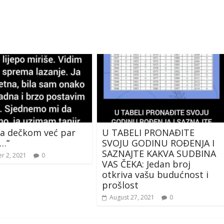
sa dečkom već par
U TABELI PRONAĐITE
i…”
SVOJU GODINU ROĐENJA I
SAZNAJTE KAKVA SUDBINA
r 2, 2021
0
VAS ČEKA: Jedan broj
otkriva vašu budućnost i
prošlost
August 27, 2021
0