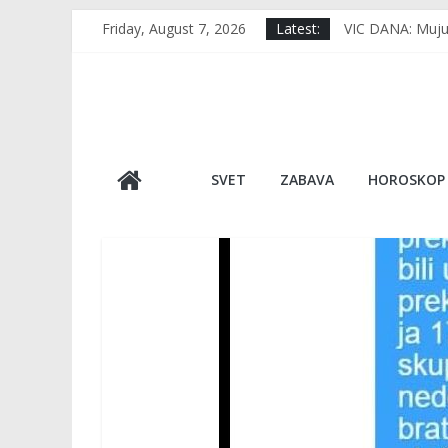
Skip
Friday, August 7, 2026
Latest:
VIC DANA: Muju 
to
RERNA IMA 1 SKR
content
TUGA DO NEBA U
VIDEO Usred jav
Japan, kao da n
SVET
ZABAVA
HOROSKOP