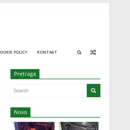
rik koji će vas oduševiti
u!￼
mo 20 najboljih￼
OOKIE POLICY
KONTAKT
Pretraga
Novo