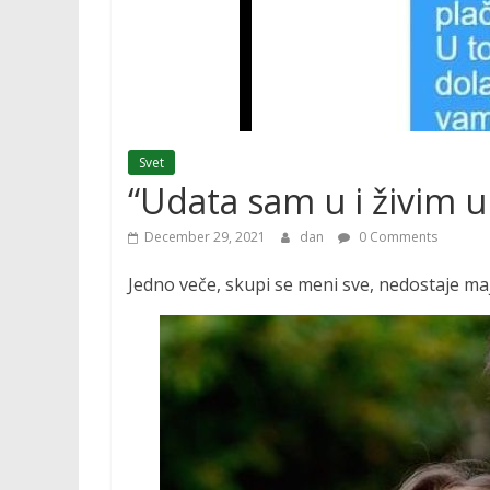
Svet
“Udata sam u i živim u
December 29, 2021
dan
0 Comments
Jedno veče, skupi se meni sve, nedostaje majk