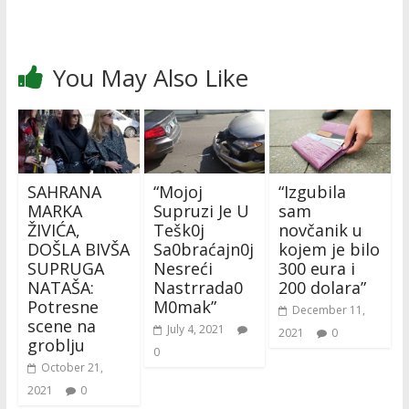
You May Also Like
SAHRANA
“Mojoj
“Izgubila
MARKA
Supruzi Je U
sam
ŽIVIĆA,
Tešk0j
novčanik u
DOŠLA BIVŠA
Sa0braćajn0j
kojem je bilo
SUPRUGA
Nesreći
300 eura i
NATAŠA:
Nastrrada0
200 dolara”
Potresne
M0mak”
December 11,
scene na
July 4, 2021
2021
0
groblju
0
October 21,
2021
0