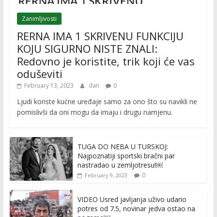
Zanimljivosti
RERNA IMA 1 SKRIVENU FUNKCIJU
KOJU SIGURNO NISTE ZNALI:
Redovno je koristite, trik koji će vas
oduševiti
February 13, 2023
dan
0
Ljudi koriste kućne uređaje samo za ono što su navikli ne
pomislivši da oni mogu da imaju i drugu namjenu.
TUGA DO NEBA U TURSKOJ:
Najpoznatiji sportski bračni par
nastradao u zemljotresu!￼
0
February 9, 2023
VIDEO Usred javljanja uživo udario
potres od 7.5, novinar jedva ostao na