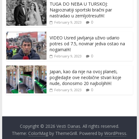
TUGA DO NEBA U TURSKOJ:
Najpoznatiji sportski bračni par
nastradao u zemljotresu!￼
0
February 9, 2023
VIDEO Usred javljanja uživo udario
potres od 7.5, novinar jedva ostao na
nogama￼
0
February 9, 2023
Japan, kao da nije na ovoj planeti,
pogledajte ove neobične stvari koje
nude, donosimo 20 najboljih￼
0
February 9, 2023
Copyright © 2026
Vesti Danas
. All rights reserved.
Theme:
ColorMag
by ThemeGrill. Powered by
WordPress
.