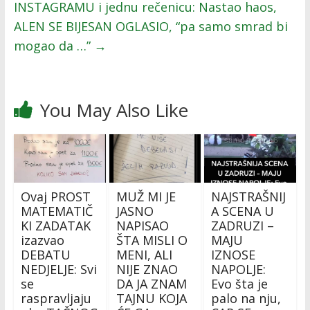
INSTAGRAMU i jednu rečenicu: Nastao haos,
ALEN SE BIJESAN OGLASIO, “pa samo smrad bi
mogao da …”
→
You May Also Like
Ovaj PROST
MUŽ MI JE
NAJSTRAŠNIJ
MATEMATIČ
JASNO
A SCENA U
KI ZADATAK
NAPISAO
ZADRUZI –
izazvao
ŠTA MISLI O
MAJU
DEBATU
MENI, ALI
IZNOSE
NEDJELJE: Svi
NIJE ZNAO
NAPOLJE:
se
DA JA ZNAM
Evo šta je
raspravljaju
TAJNU KOJA
palo na nju,