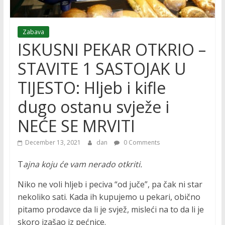
Zabava
ISKUSNI PEKAR OTKRIO –
STAVITE 1 SASTOJAK U
TIJESTO: Hljeb i kifle
dugo ostanu svježe i
NEĆE SE MRVITI
December 13, 2021
dan
0 Comments
T
ajna koju će vam nerado otkriti.
Niko ne voli hljeb i peciva “od juče”, pa čak ni star
nekoliko sati. Kada ih kupujemo u pekari, obično
pitamo prodavce da li je svjež, misleći na to da li je
skoro izašao iz pećnice.