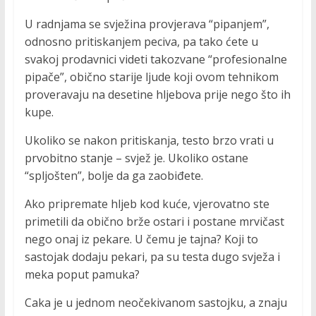
U radnjama se svježina provjerava “pipanjem”,
odnosno pritiskanjem peciva, pa tako ćete u
svakoj prodavnici videti takozvane “profesionalne
pipače”, obično starije ljude koji ovom tehnikom
proveravaju na desetine hljebova prije nego što ih
kupe.
Ukoliko se nakon pritiskanja, testo brzo vrati u
prvobitno stanje – svjež je. Ukoliko ostane
“spljošten”, bolje da ga zaobiđete.
Ako pripremate hljeb kod kuće, vjerovatno ste
primetili da obično brže ostari i postane mrvičast
nego onaj iz pekare. U čemu je tajna? Koji to
sastojak dodaju pekari, pa su testa dugo svježa i
meka poput pamuka?
Caka je u jednom neočekivanom sastojku, a znaju