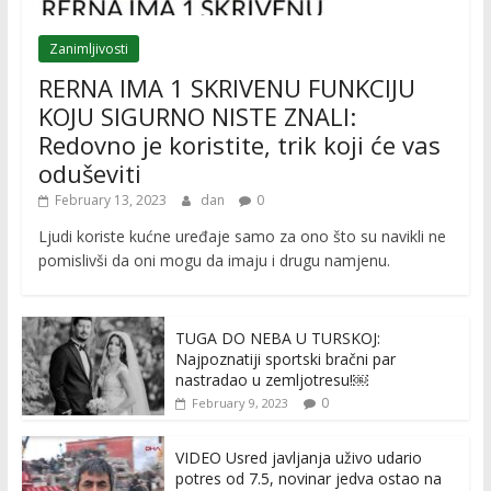
Zanimljivosti
RERNA IMA 1 SKRIVENU FUNKCIJU
KOJU SIGURNO NISTE ZNALI:
Redovno je koristite, trik koji će vas
oduševiti
February 13, 2023
dan
0
Ljudi koriste kućne uređaje samo za ono što su navikli ne
pomislivši da oni mogu da imaju i drugu namjenu.
TUGA DO NEBA U TURSKOJ:
Najpoznatiji sportski bračni par
nastradao u zemljotresu!￼
0
February 9, 2023
VIDEO Usred javljanja uživo udario
potres od 7.5, novinar jedva ostao na