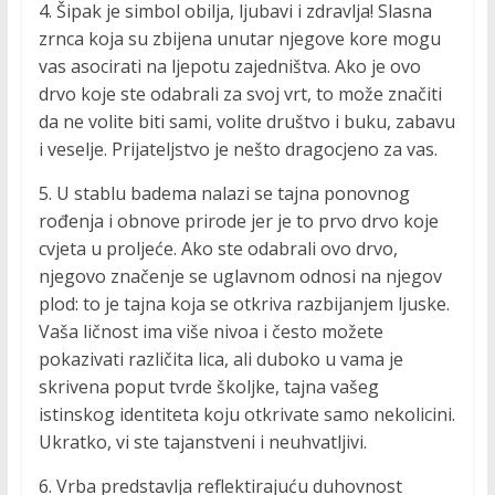
4. Šipak je simbol obilja, ljubavi i zdravlja! Slasna
zrnca koja su zbijena unutar njegove kore mogu
vas asocirati na ljepotu zajedništva. Ako je ovo
drvo koje ste odabrali za svoj vrt, to može značiti
da ne volite biti sami, volite društvo i buku, zabavu
i veselje. Prijateljstvo je nešto dragocjeno za vas.
5. U stablu badema nalazi se tajna ponovnog
rođenja i obnove prirode jer je to prvo drvo koje
cvjeta u proljeće. Ako ste odabrali ovo drvo,
njegovo značenje se uglavnom odnosi na njegov
plod: to je tajna koja se otkriva razbijanjem ljuske.
Vaša ličnost ima više nivoa i često možete
pokazivati različita lica, ali duboko u vama je
skrivena poput tvrde školjke, tajna vašeg
istinskog identiteta koju otkrivate samo nekolicini.
Ukratko, vi ste tajanstveni i neuhvatljivi.
6. Vrba predstavlja reflektirajuću duhovnost