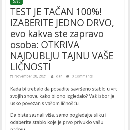
Svet
TEST JE TAČAN 100%!
IZABERITE JEDNO DRVO,
evo kakva ste zapravo
osoba: OTKRIVA
NAJDUBLJU TAJNU VAŠE
LIČNOSTI
November 28, 2021
dan
0 Comments
Kada bi trebalo da posadite savršeno stablo u vrt
svojih snova, kako bi ono izgledalo? Vaš izbor je
usko povezan s vašom ličnošću.
Da biste saznali više, samo pogledajte sliku i
odaberite stablo koje je prvo privuklo vašu
pažnju.