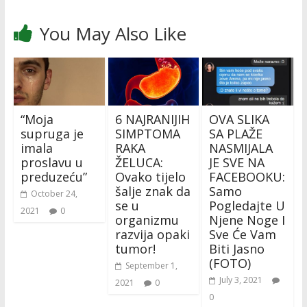
You May Also Like
“Moja
6 NAJRANIJIH
OVA SLIKA
supruga je
SIMPTOMA
SA PLAŽE
imala
RAKA
NASMIJALA
proslavu u
ŽELUCA:
JE SVE NA
preduzeću”
Ovako tijelo
FACEBOOKU:
šalje znak da
Samo
October 24,
se u
Pogledajte U
2021
0
organizmu
Njene Noge I
razvija opaki
Sve Će Vam
tumor!
Biti Jasno
(FOTO)
September 1,
July 3, 2021
2021
0
0