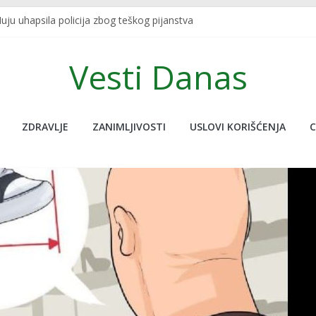
ju uhapsila policija zbog teškog pijanstva
 SKRIVENU FUNKCIJU KOJU SIGURNO NISTE ZNALI: Redovno je koristite
A U TURSKOJ: Najpoznatiji sportski bračni par nastradao u zemljot
Vesti Danas
javljanja uživo udario potres od 7.5, novinar jedva ostao na nogam
a nije na ovoj planeti, pogledajte ove neobične stvari koje nude, do
ZDRAVLJE
ZANIMLJIVOSTI
USLOVI KORIŠĆENJA
C