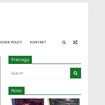
, trik koji će vas oduševiti
resu!￼
a￼
nosimo 20 najboljih￼
OOKIE POLICY
KONTAKT
Pretraga
Novo