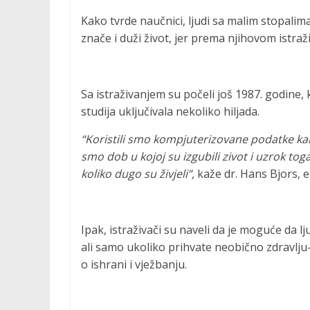
Kako tvrde naučnici, ljudi sa malim stopalima 
znače i duži život, jer prema njihovom istraž
Sa istraživanjem su počeli još 1987. godine,
studija uključivala nekoliko hiljada.
“Koristili smo kompjuterizovane podatke kako
smo dob u kojoj su izgubili zivot i uzrok toga
koliko dugo su živjeli”,
kaže dr. Hans Bjors, 
Ipak, istraživači su naveli da je moguće da lj
ali samo ukoliko prihvate neobično zdravlju-
o ishrani i vježbanju.