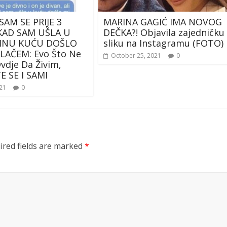
AM SE PRIJE 3
MARINA GAGIĆ IMA NOVOG
KAD SAM UŠLA U
DEČKA?! Objavila zajedničku
INU KUĆU DOŠLO
sliku na Instagramu (FOTO)
LAČEM: Evo Što Ne
October 25, 2021
0
dje Da Živim,
E SE I SAMI
021
0
ired fields are marked
*