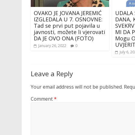
OVAKO JE JOVANA JEREMIĆ
UDALA S
IZGLEDALA U 7. OSNOVNE:
DANA, 
Tad se prvi put pojavila u
SVEKRV
javnosti, možete li vjerovati
MI DA P
DA JE OVO ONA (FOTO)
Mogu Ov
UVJERIT
January 26, 2022
0
July 6, 2
Leave a Reply
Your email address will not be published.
Requ
Comment
*