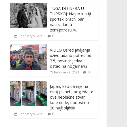
TUGA DO NEBA U
TURSKOJ: Najpoznatiji
sportski bračni par
nastradao u
zemljotresu!￼
0
February 9, 2023
VIDEO Usred javljanja
uživo udario potres od
7.5, novinar jedva
ostao na nogama￼
0
February 9, 2023
Japan, kao da nije na
ovoj planeti, pogledajte
ove neobične stvari
koje nude, donosimo
20 najboljih￼
0
February 9, 2023