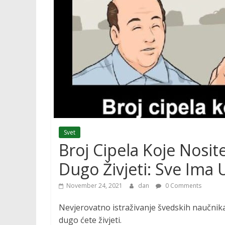
Svet
Broj Cipela Koje Nosi
Dugo Živjeti: Sve Ima 
November 24, 2021
dan
0 Comments
Nevjerovatno istraživanje švedskih naučnika 
dugo ćete živjeti.