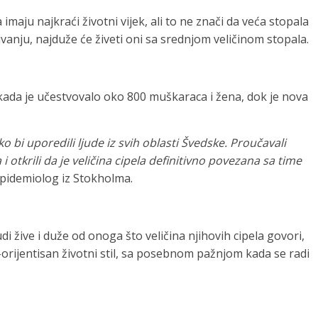
imaju najkraći životni vijek, ali to ne znači da veća stopala
ivanju, najduže će živeti oni sa srednjom veličinom stopala.
 kada je učestvovalo oko 800 muškaraca i žena, dok je nova
 bi uporedili ljude iz svih oblasti Švedske. Proučavali
 i otkrili da je veličina cipela definitivno povezana sa time
epidemiolog iz Stokholma.
udi žive i duže od onoga što veličina njihovih cipela govori,
orijentisan životni stil, sa posebnom pažnjom kada se radi