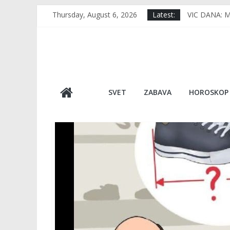
Skip
Thursday, August 6, 2026
Latest:
VIC DANA: Mu
to
RERNA IMA 1
content
TUGA DO NEB
VIDEO Usred 
Japan, kao d
SVET
ZABAVA
HOROSKOP